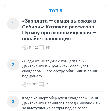
ТОП 5
«Зарплата — самая высокая в
1
Сибири»: Котюков рассказал
Путину про экономику края —
онлайн-трансляция
54 126
141
«Люди же не глухие»: концерт Вани
2
Дмитриенко в «Лужниках» обернулся
скандалом — его сестру обвинили в пении
под фанеру
30 935
51
Когда концерт обернулся скандалом. Ваня
3
Дмитриенко извинился перед Линочкой Ли
за выступление сестры под ее голос