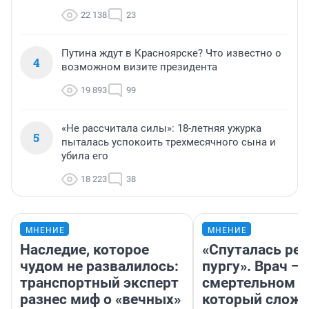
22 138
23
Путина ждут в Красноярске? Что известно о
4
возможном визите президента
19 893
99
«Не рассчитала силы»: 18-летняя ужурка
5
пыталась успокоить трехмесячного сына и
убила его
18 223
38
МНЕНИЕ
МНЕНИЕ
Наследие, которое
«Спуталась реч
чудом не развалилось:
пургу». Врач — 
транспортный эксперт
смертельном д
разнес миф о «вечных»
который слож