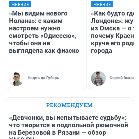
МНЕНИЕ
МНЕНИЕ
«Мы видим нового
«Как будто где-
Нолана»: с каким
Лондоне»: жур
настроем нужно
из Омска — о т
смотреть «Одиссею»,
почему Красно
чтобы она не
круче его родн
выглядела как фиаско
города
Надежда Губарь
Сергей Энквист
РЕКОМЕНДУЕМ
«Девчонки, вы испытываете судьбу»:
что творится в подпольной рюмочной
на Березовой в Рязани — обзор