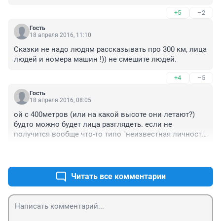
определить личность.
+5
–2
Гость
18 апреля 2016, 11:10
Сказки не надо людям рассказывать про 300 км, лица 
людей и номера машин !)) не смешите людей.
+4
–5
Гость
18 апреля 2016, 08:05
ой с 400метров (или на какой высоте они летают?) 
будто можно будет лица разглядеть. если не 
получится вообще что-то типо "неизвестная личность 
похожая больше на мужчину чем девушку роста 
+3
–4
примерно N или N которая была кажится в черном 
или в коричневом подожгла позавчера траву" по 
таким данным искать будут век.
Читать все комментарии