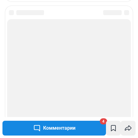
с сотового бесплатный),
reklamangs@shkulev.ru
Редакция сайта не несет ответственности за достоверность
информации, содержащейся в рекламных объявлениях.
Особенности эксплуатации (использования) веб-портала регулируются:
Руководством пользователя
Описанием функциональных характеристик ПО
Условиями использования веб-портала и политикой
конфиденциальности персональных данных
Веб-портал распространяется в виде интернет-сервиса, специальные
действия по установке на стороне пользователя не требуются
Политика использования cookies
Рекомендательные системы
Пользовательское соглашение сервиса «Подписка без баннерной
рекламы»
4
Комментарии
© ООО «Интернет Технологии»