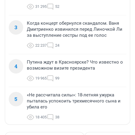
31 295
52
Когда концерт обернулся скандалом. Ваня
3
Дмитриенко извинился перед Линочкой Ли
за выступление сестры под ее голос
22 237
24
Путина ждут в Красноярске? Что известно о
4
возможном визите президента
19 965
99
«Не рассчитала силы»: 18-летняя ужурка
5
пыталась успокоить трехмесячного сына и
убила его
18 405
38