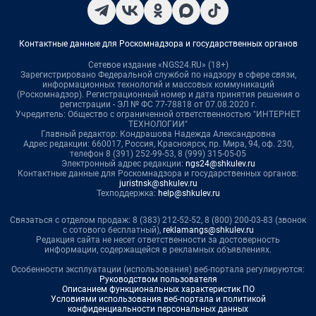
Контактные данные для Роскомнадзора и государственных органов
Сетевое издание «NGS24.RU» (18+)
Зарегистрировано Федеральной службой по надзору в сфере связи,
информационных технологий и массовых коммуникаций
(Роскомнадзор). Регистрационный номер и дата принятия решения о
регистрации - ЭЛ № ФС 77-78818 от 07.08.2020 г.
Учредитель: Общество с ограниченной ответственностью "ИНТЕРНЕТ
ТЕХНОЛОГИИ"
Главный редактор: Кондрашова Надежда Александровна
Адрес редакции: 660017, Россия, Красноярск, пр. Мира, 94, оф. 230,
телефон 8 (391) 252-99-53, 8 (999) 315-05-05
Электронный адрес редакции:
ngs24@shkulev.ru
Контактные данные для Роскомнадзора и государственных органов:
juristnsk@shkulev.ru
Техподдержка:
help@shkulev.ru
Связаться с отделом продаж: 8 (383) 212-52-52, 8 (800) 200-03-83 (звонок
с сотового бесплатный),
reklamangs@shkulev.ru
Редакция сайта не несет ответственности за достоверность
информации, содержащейся в рекламных объявлениях.
Особенности эксплуатации (использования) веб-портала регулируются:
Руководством пользователя
Описанием функциональных характеристик ПО
Условиями использования веб-портала и политикой
конфиденциальности персональных данных