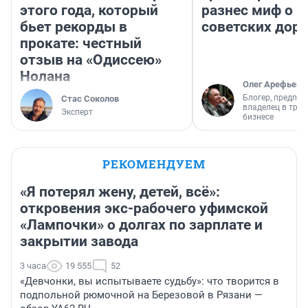
этого года, который
разнес миф о 
бьет рекорды в
советских доро
прокате: честный
отзыв на «Одиссею»
Нолана
Олег Арефьев
Блогер, предпри
Стас Соколов
владелец в тра
Эксперт
бизнесе
РЕКОМЕНДУЕМ
«Я потерял жену, детей, всё»:
откровения экс-рабочего уфимской
«Лампочки» о долгах по зарплате и
закрытии завода
3 часа
19 555
52
«Девчонки, вы испытываете судьбу»: что творится в
подпольной рюмочной на Березовой в Рязани —