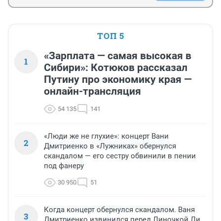
ТОП 5
«Зарплата — самая высокая в
1
Сибири»: Котюков рассказал
Путину про экономику края —
онлайн-трансляция
54 135
141
«Люди же не глухие»: концерт Вани
2
Дмитриенко в «Лужниках» обернулся
скандалом — его сестру обвинили в пении
под фанеру
30 950
51
Когда концерт обернулся скандалом. Ваня
3
Дмитриенко извинился перед Линочкой Ли