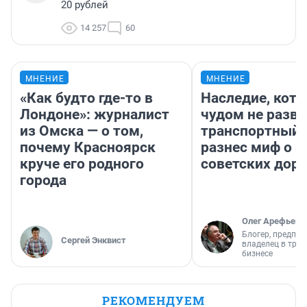
20 рублей
14 257
60
МНЕНИЕ
МНЕНИЕ
«Как будто где-то в
Наследие, кото
Лондоне»: журналист
чудом не разва
из Омска — о том,
транспортный 
почему Красноярск
разнес миф о 
круче его родного
советских доро
города
Олег Арефьев
Блогер, предпри
Сергей Энквист
владелец в тра
бизнесе
РЕКОМЕНДУЕМ