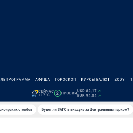
ЕЛЕПРОГРАММА
АФИША
ГОРОСКОП
КУРСЫ ВАЛЮТ
ZODY
П
USD 82,17
СЕЙЧАС
2
ПРОБКИ
+17°C
EUR 94,84
сноярских столбов
Будет ли ЗАГС в виадуке за Центральным парком?