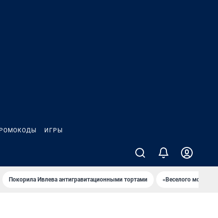
РОМОКОДЫ
ИГРЫ
Покорила Ивлева антигравитационными тортами
«Веселого молочни