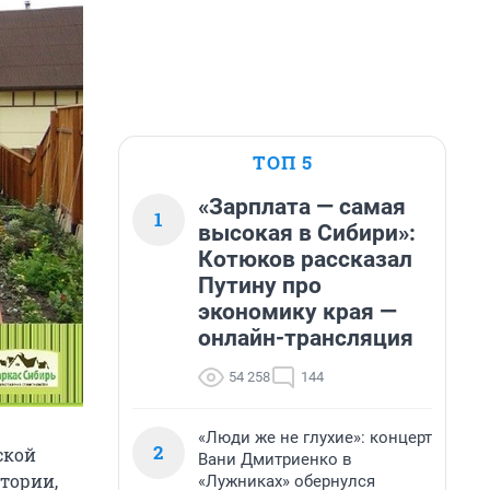
ТОП 5
«Зарплата — самая
1
высокая в Сибири»:
Котюков рассказал
Путину про
экономику края —
онлайн-трансляция
54 258
144
«Люди же не глухие»: концерт
2
ской
Вани Дмитриенко в
итории,
«Лужниках» обернулся