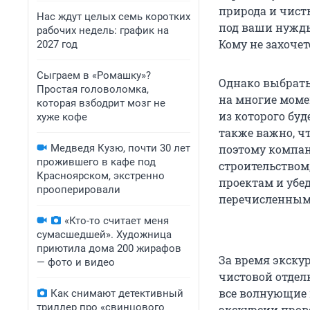
природа и чист
Нас ждут целых семь коротких
под ваши нужды
рабочих недель: график на
Кому не захоче
2027 год
Сыграем в «Ромашку»?
Однако выбрать
Простая головоломка,
на многие моме
которая взбодрит мозг не
из которого буд
хуже кофе
также важно, ч
Медведя Кузю, почти 30 лет
поэтому компан
прожившего в кафе под
строительством
Красноярском, экстренно
проектам и убе
прооперировали
перечисленным
«Кто-то считает меня
сумасшедшей». Художница
приютила дома 200 жирафов
За время экску
— фото и видео
чистовой отдел
все волнующие в
Как снимают детективный
триллер про «свинцового
экскурсии прово