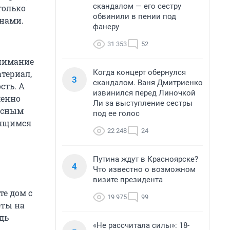
скандалом — его сестру
только
обвинили в пении под
енами.
фанеру
31 353
52
внимание
Когда концерт обернулся
териал,
3
скандалом. Ваня Дмитриенко
сть. А
извинился перед Линочкой
менно
Ли за выступление сестры
касным
под ее голос
оящимся
22 248
24
Путина ждут в Красноярске?
4
Что известно о возможном
визите президента
те дом с
19 975
99
еты на
дь
«Не рассчитала силы»: 18-