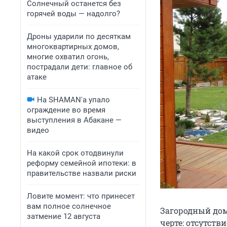
Солнечный останется без
горячей воды — надолго?
Дроны ударили по десяткам
многоквартирных домов,
многие охватил огонь,
пострадали дети: главное об
атаке
На SHAMAN'а упало
ограждение во время
выступления в Абакане —
видео
На какой срок отодвинули
реформу семейной ипотеки: в
правительстве назвали риски
Ловите момент: что принесет
вам полное солнечное
Загородный дом
затмение 12 августа
черте: отсутств