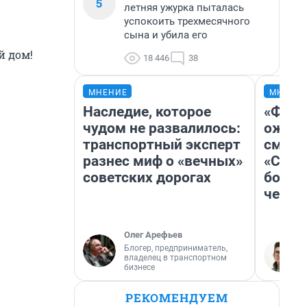
5
летняя ужурка пыталась
успокоить трехмесячного
сына и убила его
й дом!
18 446
38
МНЕНИЕ
МНЕНИ
Наследие, которое
«Фина
чудом не развалилось:
ожида
транспортный эксперт
смотр
разнес миф о «вечных»
«Стар
советских дорогах
больш
честн
Олег Арефьев
Блогер, предприниматель,
владелец в транспортном
бизнесе
РЕКОМЕНДУЕМ