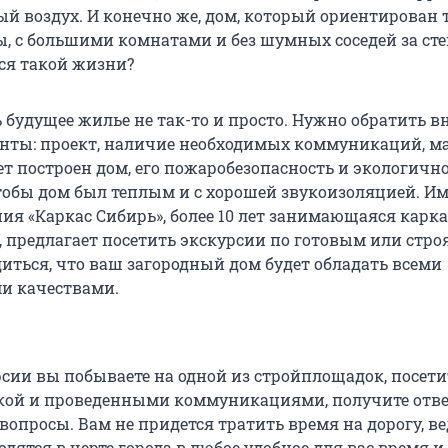
ый воздух. И конечно же, дом, который ориентирован 
, с большими комнатами и без шумных соседей за ст
тся такой жизни?
 будущее жилье не так-то и просто. Нужно обратить 
нты: проект, наличие необходимых коммуникаций, ма
ет построен дом, его пожаробезопасность и экологично
тобы дом был теплым и с хорошей звукоизоляцией. И
ия «Каркас Сибирь», более 10 лет занимающаяся кар
, предлагает посетить экскурсии по готовым или стр
диться, что ваш загородный дом будет обладать всеми
и качествами.
рсии вы побываете на одной из стройплощадок, посети
кой и проведенными коммуникациями, получите отв
опросы. Вам не придется тратить время на дорогу, ве
дятся в черте города в любое удобное для вас время и