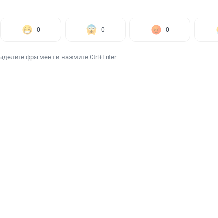
0
0
0
ыделите фрагмент и нажмите Ctrl+Enter