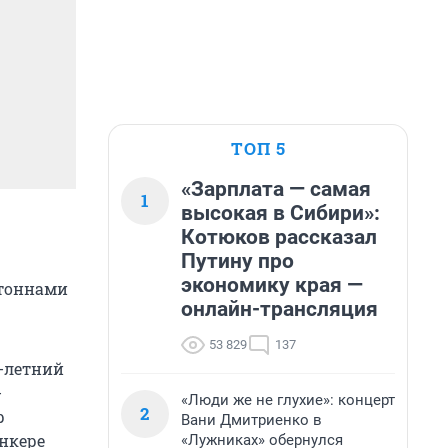
ТОП 5
«Зарплата — самая
1
высокая в Сибири»:
Котюков рассказал
Путину про
экономику края —
 тоннами
онлайн-трансляция
53 829
137
7-летний
-
«Люди же не глухие»: концерт
2
р
Вани Дмитриенко в
ункере
«Лужниках» обернулся