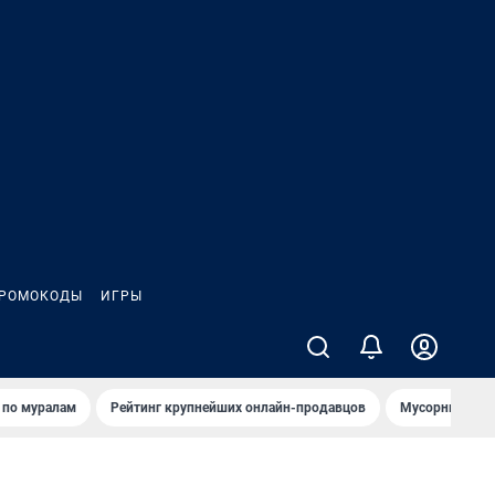
РОМОКОДЫ
ИГРЫ
т по мурaлaм
Рейтинг крупнейших онлайн-продавцов
Мусорный тех