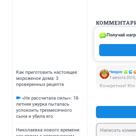
КОММЕНТАР
Получай нагр
Гость
9 августа 2015,
Мужчина умер! В
Как приготовить настоящее
Челдон
мороженое дома: 3
7 августа 2015,
проверенных рецепта
Конкретнее! Кто
«Не рассчитала силы»: 18-
летняя ужурка пыталась
успокоить трехмесячного
сына и убила его
Николаевка нового времени: