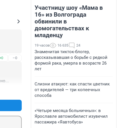
Участницу шоу «Мама в
16» из Волгограда
обвинили в
домогательствах к
младенцу
19 часов
16 635
24
Знаменитая тикток-блогер,
рассказывавшая о борьбе с редкой
+0
–0
формой рака, умерла в возрасте 26
лет
но...
Слизни атакуют: как спасти цветник
от вредителей — три копеечных
+4
–0
способа
«Четыре месяца больничных»: в
Ярославле автомобилист изувечил
пассажира «Яавтобуса»