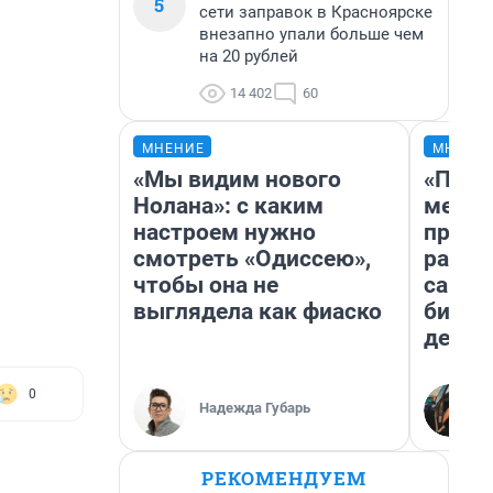
5
сети заправок в Красноярске
внезапно упали больше чем
на 20 рублей
14 402
60
МНЕНИЕ
МНЕНИ
«Мы видим нового
«Поку
Нолана»: с каким
мешке
настроем нужно
предп
смотреть «Одиссею»,
расска
чтобы она не
самом
выглядела как фиаско
бизне
дешев
0
Надежда Губарь
РЕКОМЕНДУЕМ