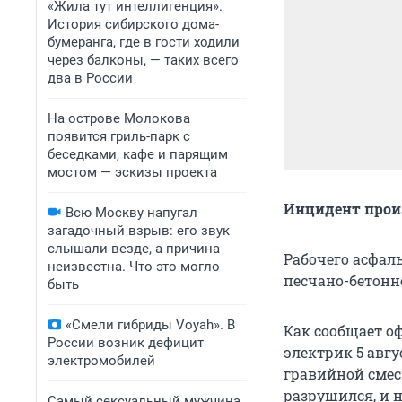
«Жила тут интеллигенция».
История сибирского дома-
бумеранга, где в гости ходили
через балконы, — таких всего
два в России
На острове Молокова
появится гриль-парк с
беседками, кафе и парящим
мостом — эскизы проекта
Инцидент произ
Всю Москву напугал
загадочный взрыв: его звук
слышали везде, а причина
Рабочего асфал
неизвестна. Что это могло
песчано-бетонн
быть
«Смели гибриды Voyah». В
Как сообщает о
России возник дефицит
электрик 5 авг
электромобилей
гравийной смес
разрушился, и н
Самый сексуальный мужчина