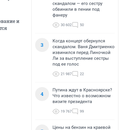
скандалом — его сестру
обвинили в пении под
фанеру
ование и
30 602
50
тся
Когда концерт обернулся
3
скандалом. Ваня Дмитриенко
извинился перед Линочкой
Ли за выступление сестры
под ее голос
21 987
22
Путина ждут в Красноярске?
4
Что известно о возможном
визите президента
19 767
99
Цены на бензин на краевой