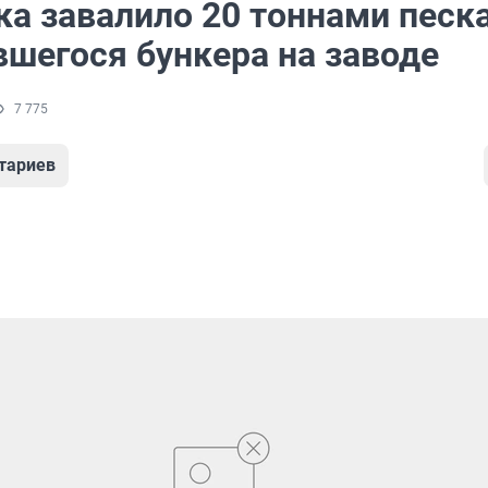
а завалило 20 тоннами песка
вшегося бункера на заводе
7 775
тариев