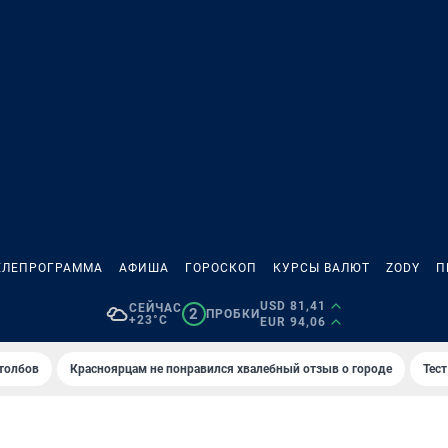
ЕЛЕПРОГРАММА
АФИША
ГОРОСКОП
КУРСЫ ВАЛЮТ
ZODY
П
USD 81,41
СЕЙЧАС
2
ПРОБКИ
+23°C
EUR 94,06
толбов
Красноярцам не понравился хвалебный отзыв о городе
Тес