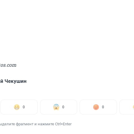
tos.com
ий Чекушин
0
0
0
ыделите фрагмент и нажмите Ctrl+Enter