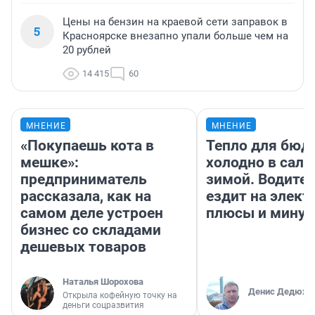
Цены на бензин на краевой сети заправок в
5
Красноярске внезапно упали больше чем на
20 рублей
14 415
60
МНЕНИЕ
МНЕНИЕ
«Покупаешь кота в
Тепло для бюд
мешке»:
холодно в сало
предприниматель
зимой. Водител
рассказала, как на
ездит на элект
самом деле устроен
плюсы и мину
бизнес со складами
дешевых товаров
Наталья Шорохова
Денис Дедюхи
Открыла кофейную точку на
деньги соцразвития