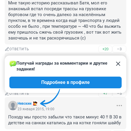
Мне такую историю рассказывал Батя, мол его 
знакомый встал посреди трассы на грузовике 
бортовом где то очень далеко за населённым 
пунктом, в те времена когда ещё транспорта у людей 
особо не было , при температуре ~ -40 что бы выжить 
ему пришлось сжечь свой грузовик , вот так вот жить 
захочешь и не так раскорячишься (с)
+20
–3
ОТВЕТИТЬ
Гость
24 января 2015, 19:33
Получай награды за комментарии и другие 
задания!
Ну я надеючь , что всё будет , как в Европе? Посты 
обогрева. ночлег и прочие удобства? МЧС на трассах 
Подробнее в профиле
круглые сутки? Нет?
+7
–5
ОТВЕТИТЬ
Невскии
23 января 2015, 19:00
Походу мы просто забыли что такое минус 40 !! В 30 в 
детстве на санках катались да на котке гоняли шайбу