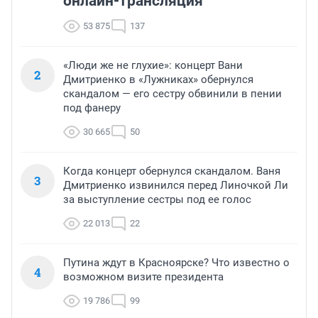
онлайн-трансляция
53 875
137
«Люди же не глухие»: концерт Вани
2
Дмитриенко в «Лужниках» обернулся
скандалом — его сестру обвинили в пении
под фанеру
30 665
50
Когда концерт обернулся скандалом. Ваня
3
Дмитриенко извинился перед Линочкой Ли
за выступление сестры под ее голос
22 013
22
Путина ждут в Красноярске? Что известно о
4
возможном визите президента
19 786
99