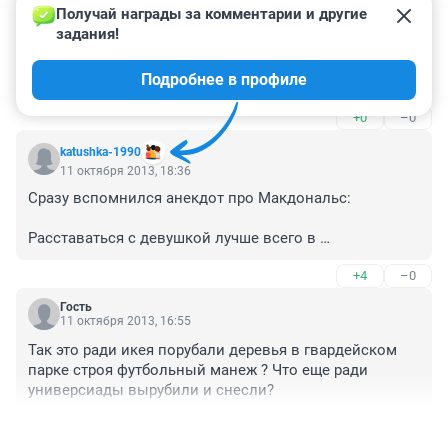
13 октября 2013, 02:06
Получай награды за комментарии и другие 
задания!
А как может администрация намеренно не пускать 
IKEA на наш рынок? Какие рычаги у них для этого 
Подробнее в профиле
есть? Приезжай, арендуй площадь ( или покупай) да 
торгуй.. кто может запретить? 

+0
–0
Я тоже поначалу повелся на этот слушок, что, мол 
местные мебельщики скинулись и дали взятку в 
katushka-1990
администрацию, а те не пустили Икею.. но что-то не 
11 октября 2013, 18:36
верится.
Сразу вспомнился анекдот про Макдональс:

Расставаться с девушкой лучше всего в 
Макдональдсе. Там нет острых ножей/вилок, тяжелой 
+4
–0
посуды и всегда можно спрятаться за жирного 
ребенка :))))
Гость
11 октября 2013, 16:55
Так это ради икея порубали деревья в гвардейском 
парке строя футбольный манеж ? Что еще ради 
универсиады вырубили и снесли?
+1
–0