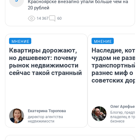
Красноярске внезапно упали больше чем на
20 рублей
14 367
60
МНЕНИЕ
МНЕНИЕ
Квартиры дорожают,
Наследие, кото
но дешевеют: почему
чудом не разва
рынок недвижимости
транспортный 
сейчас такой странный
разнес миф о 
советских доро
Олег Арефьев
Екатерина Торопова
Блогер, предпри
директор агентства
владелец в тра
недвижимости
бизнесе