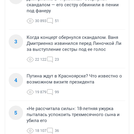
скандалом — его сестру обвинили в пении
под фанеру
30 893
51
Когда концерт обернулся скандалом. Ваня
3
Дмитриенко извинился перед Линочкой Ли
за выступление сестры под ее голос
22 122
23
Путина ждут в Красноярске? Что известно о
4
возможном визите президента
19 879
99
«Не рассчитала силы»: 18-летняя ужурка
5
пыталась успокоить трехмесячного сына и
убила его
18 107
36