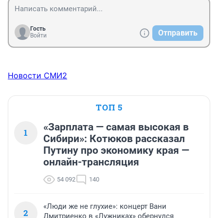
Гость
Отправить
Войти
Новости СМИ2
ТОП 5
«Зарплата — самая высокая в
1
Сибири»: Котюков рассказал
Путину про экономику края —
онлайн-трансляция
54 092
140
«Люди же не глухие»: концерт Вани
2
Дмитриенко в «Лужниках» обернулся