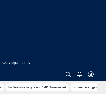
РОМОКОДЫ
ИГРЫ
у
На Логинова не пускают СМИ. Законно ли?
Что не так с туром на 