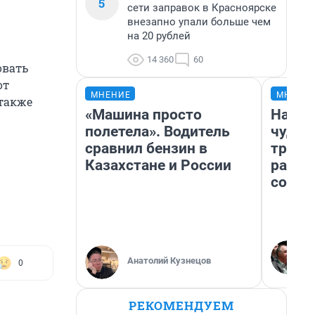
5
сети заправок в Красноярске
внезапно упали больше чем
на 20 рублей
14 360
60
овать
от
МНЕНИЕ
МНЕНИ
также
«Машина просто
Насле
полетела». Водитель
чудом
сравнил бензин в
транс
Казахстане и России
разне
совет
Анатолий Кузнецов
0
РЕКОМЕНДУЕМ