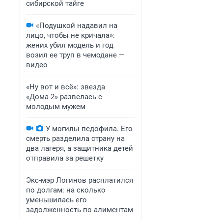
сибирской тайге
«Подушкой надавил на
лицо, чтобы не кричала»:
жених убил модель и год
возил ее труп в чемодане —
видео
«Ну вот и всё»: звезда
«Дома-2» развелась с
молодым мужем
У могилы педофила. Его
смерть разделила страну на
два лагеря, а защитника детей
отправила за решетку
Экс-мэр Логинов расплатился
по долгам: на сколько
уменьшилась его
задолженность по алиментам