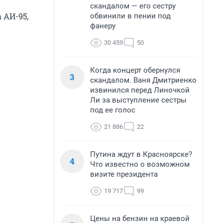
скандалом — его сестру
 АИ-95,
обвинили в пении под
фанеру
30 459
50
Когда концерт обернулся
3
скандалом. Ваня Дмитриенко
извинился перед Линочкой
Ли за выступление сестры
под ее голос
21 886
22
Путина ждут в Красноярске?
4
Что известно о возможном
визите президента
19 717
99
Цены на бензин на краевой