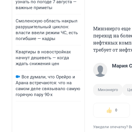
узнать по погоде 7 августа —
важные приметы
Смоленскую область накрыл
разрушительный циклон:
Минэнерго еще 
власти ввели режим ЧС, есть
переход на боле
погибшие — кадры
нефтяных комп
требует от нефт
Квартиры в новостройках
начнут дешеветь — когда
ждать снижения цен
Мария С
Все думали, что Орейро и
Арана встречаются: что на
самом деле связывало самую
Минэнерго
Це
горячую пару 90-х
0
Увидели опечатку? В