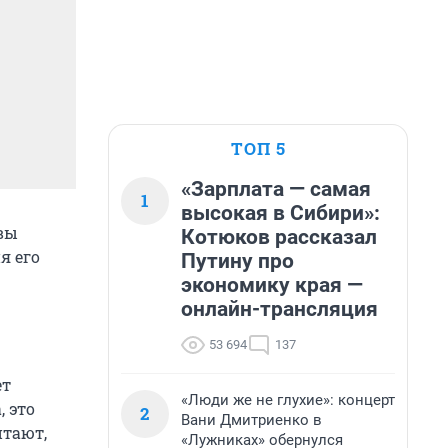
ТОП 5
«Зарплата — самая
1
высокая в Сибири»:
вы
Котюков рассказал
я его
Путину про
экономику края —
онлайн-трансляция
53 694
137
ет
«Люди же не глухие»: концерт
 это
2
Вани Дмитриенко в
итают,
«Лужниках» обернулся