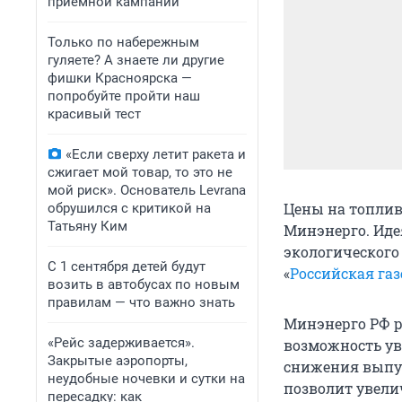
приемной кампании
Только по набережным
гуляете? А знаете ли другие
фишки Красноярска —
попробуйте пройти наш
красивый тест
«Если сверху летит ракета и
сжигает мой товар, то это не
мой риск». Основатель Levrana
Цены на топлив
обрушился с критикой на
Татьяну Ким
Минэнерго. Иде
экологического 
С 1 сентября детей будут
«
Российская газ
возить в автобусах по новым
правилам — что важно знать
Минэнерго РФ 
«Рейс задерживается».
возможность ув
Закрытые аэропорты,
снижения выпус
неудобные ночевки и сутки на
позволит увели
пересадку: как