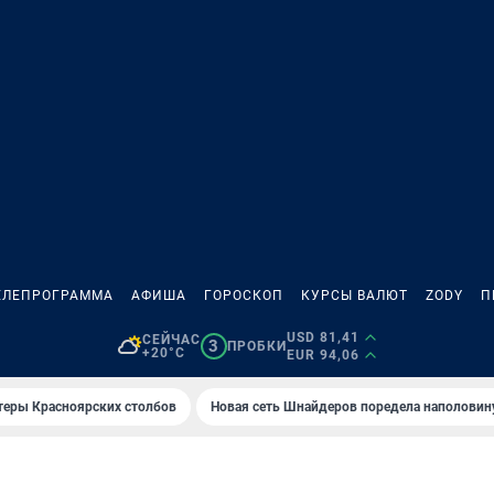
ЕЛЕПРОГРАММА
АФИША
ГОРОСКОП
КУРСЫ ВАЛЮТ
ZODY
П
USD 81,41
СЕЙЧАС
3
ПРОБКИ
+20°C
EUR 94,06
теры Красноярских столбов
Новая сеть Шнайдеров поредела наполовин