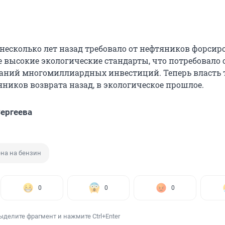
несколько лет назад требовало от нефтяников форсир
е высокие экологические стандарты, что потребовало 
аний многомиллиардных инвестиций. Теперь власть 
яников возврата назад, в экологическое прошлое.
ергеева
на на бензин
0
0
0
ыделите фрагмент и нажмите Ctrl+Enter