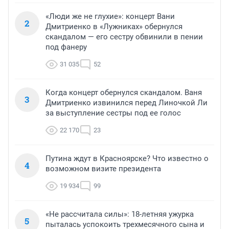
«Люди же не глухие»: концерт Вани
2
Дмитриенко в «Лужниках» обернулся
скандалом — его сестру обвинили в пении
под фанеру
31 035
52
Когда концерт обернулся скандалом. Ваня
3
Дмитриенко извинился перед Линочкой Ли
за выступление сестры под ее голос
22 170
23
Путина ждут в Красноярске? Что известно о
4
возможном визите президента
19 934
99
«Не рассчитала силы»: 18-летняя ужурка
5
пыталась успокоить трехмесячного сына и