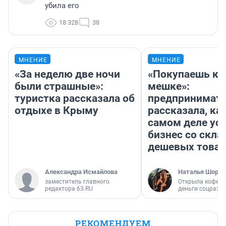
убила его
18 328
38
МНЕНИЕ
МНЕНИЕ
«За неделю две ночи
«Покупаешь ко
были страшные»:
мешке»:
туристка рассказала об
предпринимат
отдыхе в Крыму
рассказала, как
самом деле ус
бизнес со скл
дешевых това
Александра Исмайлова
Наталья Шорох
заместитель главного
Открыла кофейн
редактора 63.RU
деньги соцразв
РЕКОМЕНДУЕМ