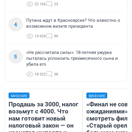
22 166
23
Путина ждут в Красноярске? Что известно о
4
возможном визите президента
19 929
99
«Не рассчитала силы»: 18-летняя ужурка
5
пыталась успокоить трехмесячного сына и
убила его
18 322
38
МНЕНИЕ
МНЕНИЕ
Продашь за 3000, налог
«Финал не совп
возьмут с 4000. Что
ожиданиями»: 
нам готовит новый
смотреть фил
налоговый закон — он
«Старый орел» 