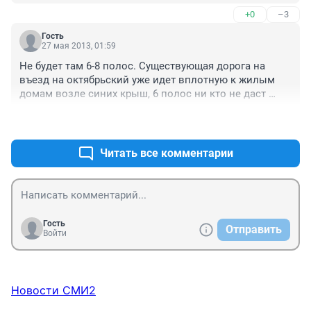
+0
–3
Гость
27 мая 2013, 01:59
Не будет там 6-8 полос. Существующая дорога на 
въезд на октябрьский уже идет вплотную к жилым 
домам возле синих крыш, 6 полос ни кто не даст 
разрешения делать так близко к домам. Сделают по 
+2
–0
одной полосе в каждую сторону по существующему 
асвальту.
Читать все комментарии
Гость
Отправить
Войти
Новости СМИ2