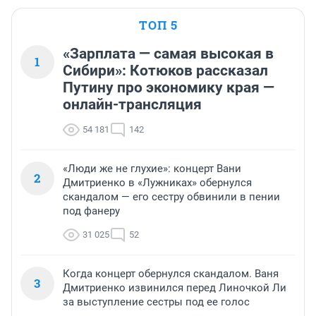
ТОП 5
«Зарплата — самая высокая в
1
Сибири»: Котюков рассказал
Путину про экономику края —
онлайн-трансляция
54 181
142
«Люди же не глухие»: концерт Вани
2
Дмитриенко в «Лужниках» обернулся
скандалом — его сестру обвинили в пении
под фанеру
31 025
52
Когда концерт обернулся скандалом. Ваня
3
Дмитриенко извинился перед Линочкой Ли
за выступление сестры под ее голос