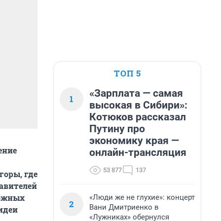
ТОП 5
«Зарплата — самая
1
высокая в Сибири»:
Котюков рассказал
Путину про
экономику края —
ение
онлайн-трансляция
53 877
137
горы, где
тавителей
можных
«Люди же не глухие»: концерт
2
Вани Дмитриенко в
идеи
«Лужниках» обернулся