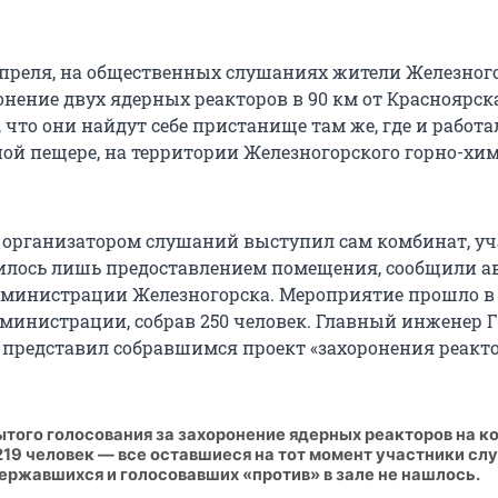
 апреля, на общественных слушаниях жители Железног
нение двух ядерных реакторов в 90 км от Красноярск
 что они найдут себе пристанище там же, где и работал
ной пещере, на территории Железногорского горно-хи
организатором слушаний выступил сам комбинат, уч
лось лишь предоставлением помещения, сообщили ав
дминистрации Железногорска. Мероприятие прошло в
дминистрации, собрав 250 человек. Главный инженер 
 представил собравшимся проект «захоронения реакто
ытого голосования за захоронение ядерных реакторов на к
19 человек — все оставшиеся на тот момент участники сл
ержавшихся и голосовавших «против» в зале не нашлось.