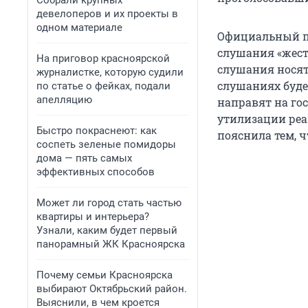
Собрали крупных
девелоперов и их проекты в
одном материале
Официальный пр
слушания «жесто
На приговор красноярской
слушания носят
журналистке, которую судили
слушаниях буде
по статье о фейках, подали
апелляцию
направят на гос
утилизации реа
Быстро покраснеют: как
пояснила тем, ч
соспеть зеленые помидоры
дома — пять самых
эффективных способов
Может ли город стать частью
квартиры и интерьера?
Узнали, каким будет первый
панорамный ЖК Красноярска
Почему семьи Красноярска
выбирают Октябрьский район.
Выяснили, в чем кроется