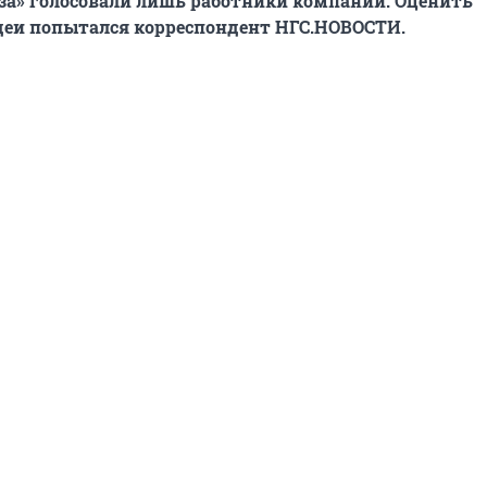
«за» голосовали лишь работники компании. Оценить
деи попытался корреспондент НГС.НОВОСТИ.