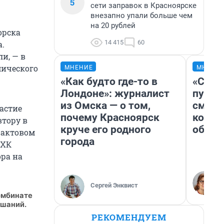
5
сети заправок в Красноярске
внезапно упали больше чем
на 20 рублей
орска
14 415
60
а.
и, — в
мического
МНЕНИЕ
МНЕНИ
«Как будто где-то в
«Спут
Лондоне»: журналист
пургу»
из Омска — о том,
смерт
астие
почему Красноярск
котор
тору в
круче его родного
обнар
 актовом
города
ГХК
ра на
Сергей Энквист
омбинате
ушаний.
РЕКОМЕНДУЕМ