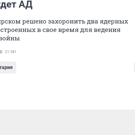
удет АД
ярском решено захоронить два ядерных
остроенных в свое время для ведения
 войны
21 381
тария