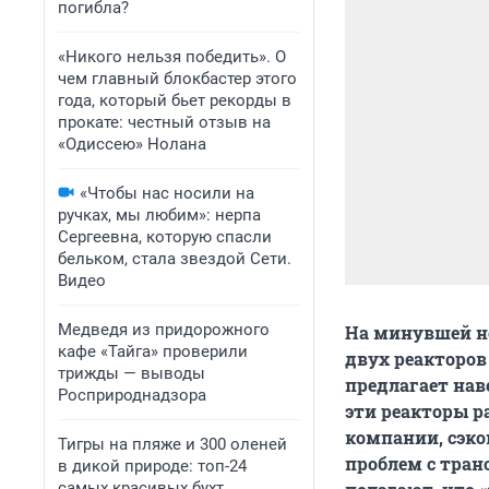
погибла?
«Никого нельзя победить». О
чем главный блокбастер этого
года, который бьет рекорды в
прокате: честный отзыв на
«Одиссею» Нолана
«Чтобы нас носили на
ручках, мы любим»: нерпа
Сергеевна, которую спасли
бельком, стала звездой Сети.
Видео
Медведя из придорожного
На минувшей не
кафе «Тайга» проверили
двух реакторов
трижды — выводы
предлагает нав
Росприроднадзора
эти реакторы р
компании, сэко
Тигры на пляже и 300 оленей
проблем с тра
в дикой природе: топ-24
самых красивых бухт