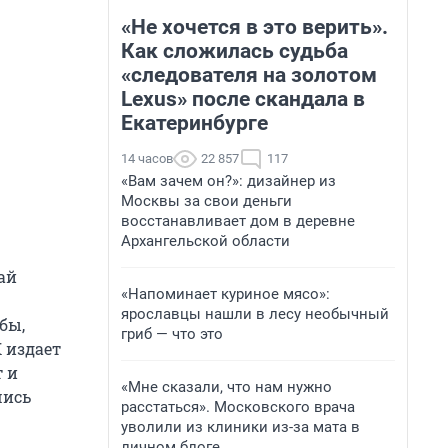
«Не хочется в это верить».
Как сложилась судьба
«следователя на золотом
Lexus» после скандала в
Екатеринбурге
14 часов
22 857
117
«Вам зачем он?»: дизайнер из
Москвы за свои деньги
восстанавливает дом в деревне
Архангельской области
ай
«Напоминает куриное мясо»:
ярославцы нашли в лесу необычный
бы,
гриб — что это
 издает
 и
«Мне сказали, что нам нужно
шись
расстаться». Московского врача
уволили из клиники из-за мата в
личном блоге