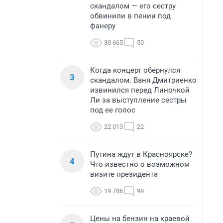
скандалом — его сестру
обвинили в пении под
фанеру
30 665
50
Когда концерт обернулся
3
скандалом. Ваня Дмитриенко
извинился перед Линочкой
Ли за выступление сестры
под ее голос
22 013
22
Путина ждут в Красноярске?
4
Что известно о возможном
визите президента
19 786
99
Цены на бензин на краевой