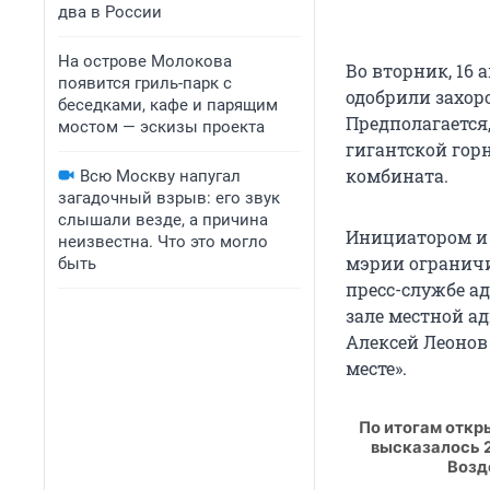
два в России
На острове Молокова
Во вторник, 16
появится гриль-парк с
одобрили захоро
беседками, кафе и парящим
Предполагается,
мостом — эскизы проекта
гигантской гор
комбината.
Всю Москву напугал
загадочный взрыв: его звук
слышали везде, а причина
Инициатором и 
неизвестна. Что это могло
мэрии ограничи
быть
пресс-службе а
зале местной а
Алексей Леонов
месте».
По итогам откр
высказалось 2
Возд