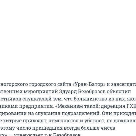
ногорского городского сайта «Уран-Батор» и завсегдат
твенных мероприятий Эдуард Безобразов объяснил
стников слушателей тем, что большинство из них, яко
никами предприятия. «Механизм такой: дирекция ГХК
дировании на слушания подразделений. Они приходят
е хитрые приходят, отмечаются и убегают, не дождав
оэтому число пришедших всегда больше числа
», — утверждает г-н Безобразов.