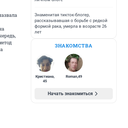
назвала
Знаменитая тикток-блогер,
рассказывавшая о борьбе с редкой
формой рака, умерла в возрасте 26
на
лет
чередь,
метод
ЗНАКОМСТВА
на
Кристиана
,
Roman
,
49
45
Начать знакомиться