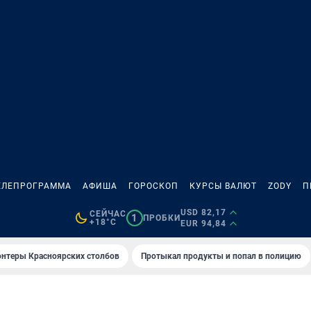
ЕЛЕПРОГРАММА
АФИША
ГОРОСКОП
КУРСЫ ВАЛЮТ
ZODY
П
USD 82,17
СЕЙЧАС
1
ПРОБКИ
+18°C
EUR 94,84
онтеры Красноярских столбов
Протыкал продукты и попал в полицию