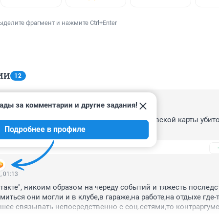
ыделите фрагмент и нажмите Ctrl+Enter
ИИ
12
ады за комментарии и другие задания!
, 14:53
предполагаемого преступника, а 9-го с банковской карты убито
Подробнее в профиле
енег. Кто???
, 01:13
нтакте", никоим образом на череду событий и тяжесть последст
иться они могли и в клубе,в гараже,на работе,на отдыхе где-то
ее связывать непосредственно с соц.сетями,то контраргуме
 и противоположные примеры. Нашёл массу знакомых,которы