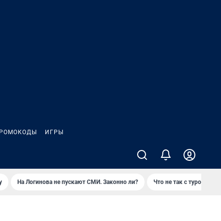
РОМОКОДЫ
ИГРЫ
у
На Логинова не пускают СМИ. Законно ли?
Что не так с туром на 