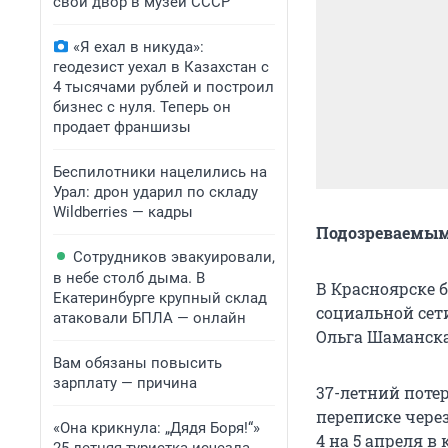
свой двор в музей СССР
«Я ехал в никуда»:
геодезист уехал в Казахстан с
4 тысячами рублей и построил
бизнес с нуля. Теперь он
продает франшизы
Беспилотники нацелились на
Урал: дрон ударил по складу
Wildberries — кадры
Подозреваемым
Сотрудников эвакуировали,
в небе столб дыма. В
В Красноярске 
Екатеринбурге крупный склад
социальной сет
атаковали БПЛА — онлайн
Ольга Шаманска
Вам обязаны повысить
зарплату — причина
37-летний поте
переписке чере
«Она крикнула: „Дядя Боря!“»
4 на 5 апреля в