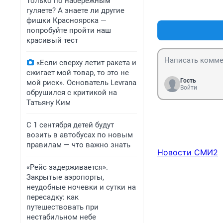
Только по набережным
сегодняшний де
гуляете? А знаете ли другие
интернете,но он
фишки Красноярска —
итереснее живые
попробуйте пройти наш
хорошими людьм
красивый тест
«Если сверху летит ракета и
сжигает мой товар, то это не
Гость
мой риск». Основатель Levrana
Войти
обрушился с критикой на
Татьяну Ким
С 1 сентября детей будут
возить в автобусах по новым
правилам — что важно знать
Новости СМИ2
«Рейс задерживается».
Закрытые аэропорты,
неудобные ночевки и сутки на
пересадку: как
путешествовать при
нестабильном небе