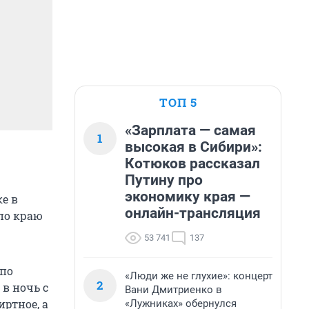
ТОП 5
«Зарплата — самая
1
высокая в Сибири»:
Котюков рассказал
Путину про
экономику края —
е в
онлайн-трансляция
по краю
53 741
137
 по
«Люди же не глухие»: концерт
2
в ночь с
Вани Дмитриенко в
иртное, а
«Лужниках» обернулся