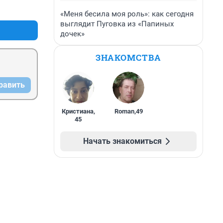
+11
–0
«Меня бесила моя роль»: как сегодня
до 
выглядит Пуговка из «Папиных
осто 
дочек»
ЗНАКОМСТВА
равить
Кристиана
,
Roman
,
49
45
Начать знакомиться