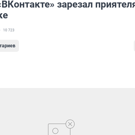
«ВКонтакте» зарезал приятел
ке
10 723
тариев