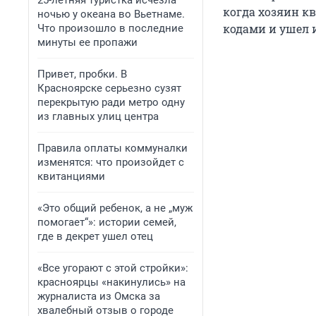
25-летняя туристка исчезла
когда хозяин кв
ночью у океана во Вьетнаме.
кодами и ушел 
Что произошло в последние
минуты ее пропажи
Привет, пробки. В
Красноярске серьезно сузят
перекрытую ради метро одну
из главных улиц центра
Правила оплаты коммуналки
изменятся: что произойдет с
квитанциями
«Это общий ребенок, а не „муж
помогает“»: истории семей,
где в декрет ушел отец
«Все угорают с этой стройки»:
красноярцы «накинулись» на
журналиста из Омска за
хвалебный отзыв о городе