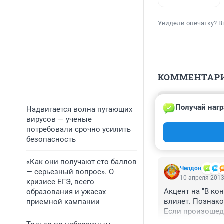
Увидели опечатку? В
КОММЕНТАР
Гость
Получай нагр
18 апреля 2013
Надвигается волна пугающих
вирусов — ученые
8-го задержали 
потребовали срочно усилить
крупную сумму д
безопасность
«Как они получают сто баллов
Челдон
— серьезный вопрос». О
10 апреля 2013
кризисе ЕГЭ, всего
Акцент на "В ко
образования и ужасах
влияет. Познаком
приемной кампании
Если произошедш
можно привести