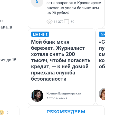
5
сети заправок в Красноярске
внезапно упали больше чем
на 20 рублей
бы
14 372
60
ака, в
МНЕНИЕ
МНЕНИ
Мой банк меня
«Спут
бережет. Журналист
пургу»
хотела снять 200
смерт
ит до 15
тысяч, чтобы погасить
котор
кредит, — к ней домой
обнар
приехала служба
безопасности
Ксения Владимирская
Автор мнения
РЕКОМЕНДУЕМ
0