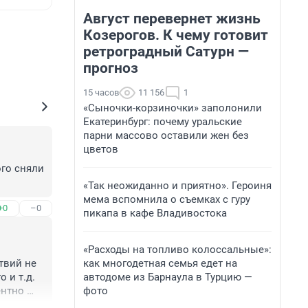
Август перевернет жизнь
Козерогов. К чему готовит
ретроградный Сатурн —
прогноз
15 часов
11 156
1
«Сыночки-корзиночки» заполонили
Екатеринбург: почему уральские
парни массово оставили жен без
цветов
го сняли 
«Так неожиданно и приятно». Героиня
мема вспомнила о съемках с гуру
+0
–0
пикапа в кафе Владивостока
«Расходы на топливо колоссальные»:
как многодетная семья едет на
вий не 
автодоме из Барнаула в Турцию —
 и т.д. 
фото
нтно 
е на 