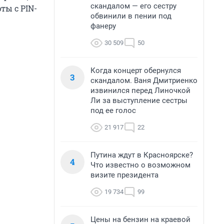
скандалом — его сестру
ты с PIN-
обвинили в пении под
фанеру
30 509
50
Когда концерт обернулся
3
скандалом. Ваня Дмитриенко
извинился перед Линочкой
Ли за выступление сестры
под ее голос
21 917
22
Путина ждут в Красноярске?
4
Что известно о возможном
визите президента
19 734
99
Цены на бензин на краевой