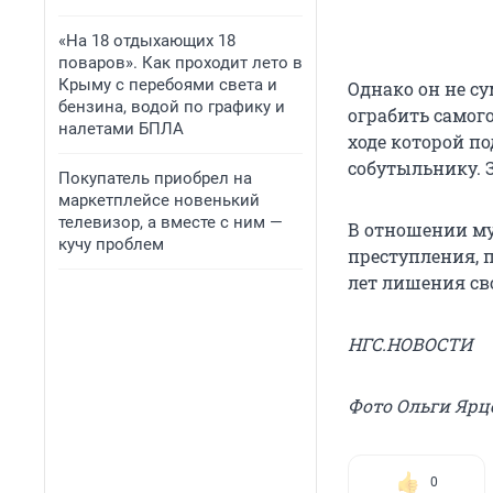
«На 18 отдыхающих 18
поваров». Как проходит лето в
Крыму с перебоями света и
Однако он не су
бензина, водой по графику и
ограбить самого
налетами БПЛА
ходе которой п
собутыльнику. З
Покупатель приобрел на
маркетплейсе новенький
телевизор, а вместе с ним —
В отношении му
кучу проблем
преступления, пр
лет лишения св
НГС.НОВОСТИ
Фото Ольги Ярц
0