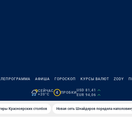
ЕЛЕПРОГРАММА
АФИША
ГОРОСКОП
КУРСЫ ВАЛЮТ
ZODY
П
USD 81,41
СЕЙЧАС
4
ПРОБКИ
+20°C
EUR 94,06
теры Красноярских столбов
Новая сеть Шнайдеров поредела наполовин