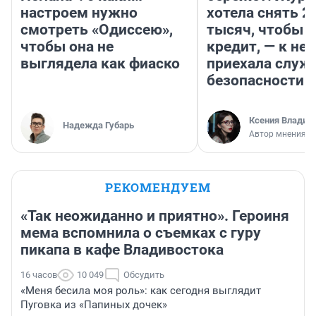
настроем нужно
хотела снять 2
смотреть «Одиссею»,
тысяч, чтобы п
чтобы она не
кредит, — к не
выглядела как фиаско
приехала служ
безопасности
Ксения Владим
Надежда Губарь
Автор мнения
РЕКОМЕНДУЕМ
«Так неожиданно и приятно». Героиня
мема вспомнила о съемках с гуру
пикапа в кафе Владивостока
16 часов
10 049
Обсудить
«Меня бесила моя роль»: как сегодня выглядит
Пуговка из «Папиных дочек»