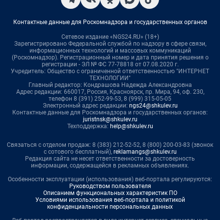
Контактные данные для Роскомнадзора и государственных органов
Сетевое издание «NGS24.RU» (18+)
Зарегистрировано Федеральной службой по надзору в сфере связи,
информационных технологий и массовых коммуникаций
(Роскомнадзор). Регистрационный номер и дата принятия решения о
регистрации - ЭЛ № ФС 77-78818 от 07.08.2020 г.
Учредитель: Общество с ограниченной ответственностью "ИНТЕРНЕТ
ТЕХНОЛОГИИ"
Главный редактор: Кондрашова Надежда Александровна
Адрес редакции: 660017, Россия, Красноярск, пр. Мира, 94, оф. 230,
телефон 8 (391) 252-99-53, 8 (999) 315-05-05
Электронный адрес редакции:
ngs24@shkulev.ru
Контактные данные для Роскомнадзора и государственных органов:
juristnsk@shkulev.ru
Техподдержка:
help@shkulev.ru
Связаться с отделом продаж: 8 (383) 212-52-52, 8 (800) 200-03-83 (звонок
с сотового бесплатный),
reklamangs@shkulev.ru
Редакция сайта не несет ответственности за достоверность
информации, содержащейся в рекламных объявлениях.
Особенности эксплуатации (использования) веб-портала регулируются:
Руководством пользователя
Описанием функциональных характеристик ПО
Условиями использования веб-портала и политикой
конфиденциальности персональных данных