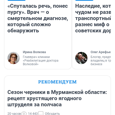
«Спуталась речь, понес
Наследие, кото
пургу». Врач — о
чудом не разва
смертельном диагнозе,
транспортный 
который сложно
разнес миф о 
обнаружить
советских доро
Ирина Волкова
Олег Арефьев
Главврач клиники
Блогер, предпри
«Реабилитация доктора
владелец в тра
Волковой»
бизнесе
РЕКОМЕНДУЕМ
Сезон черники в Мурманской области:
рецепт хрустящего ягодного
штруделя за полчаса
20 часов
14 443
Обсудить