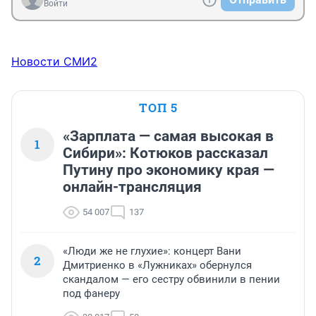
Войти
Новости СМИ2
ТОП 5
«Зарплата — самая высокая в
1
Сибири»: Котюков рассказал
Путину про экономику края —
онлайн-трансляция
54 007
137
«Люди же не глухие»: концерт Вани
2
Дмитриенко в «Лужниках» обернулся
скандалом — его сестру обвинили в пении
под фанеру