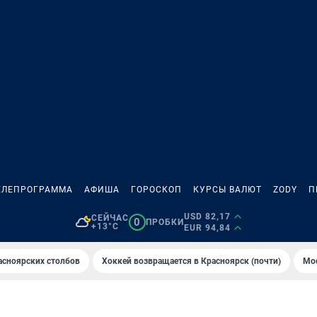
ЕЛЕПРОГРАММА
АФИША
ГОРОСКОП
КУРСЫ ВАЛЮТ
ZODY
П
USD 82,17
СЕЙЧАС
0
ПРОБКИ
+13°C
EUR 94,84
асноярских столбов
Хоккей возвращается в Красноярск (почти)
Мос