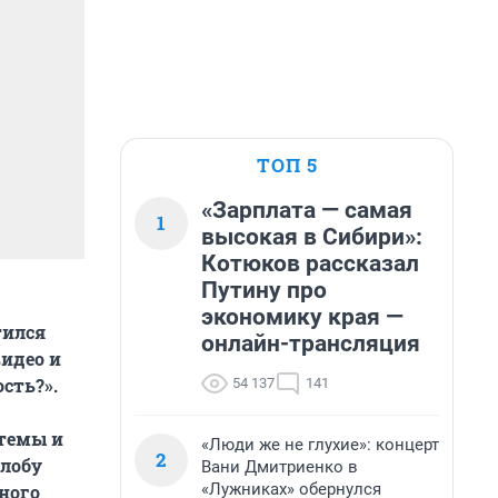
ТОП 5
«Зарплата — самая
1
высокая в Сибири»:
Котюков рассказал
Путину про
экономику края —
тился
онлайн-трансляция
идео и
сть?».
54 137
141
стемы и
«Люди же не глухие»: концерт
2
алобу
Вани Дмитриенко в
«Лужниках» обернулся
ного