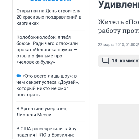
Удивлен
Открытки на День строителя:
20 красивых поздравлений в
Житель «По
картинках
работу про
Колобок-колобок, я тебя
боюсь! Ради чего отложили
22 марта 2013, 01:00
прокат «Человека-паука» —
отзыв о фильме про
18
коммен
«человека-булку»
«Это всего лишь шоу»: в
чем секрет успеха «Друзей»,
который никто не смог
повторить
В Аргентине умер отец
Лионеля Месси
В США рассекретили тайну
падения НЛО в Бразилии: