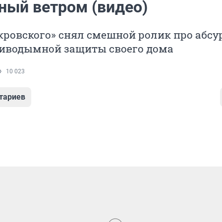
ный ветром (видео)
кровского» снял смешной ролик про абс
тиводымной защиты своего дома
10 023
тариев