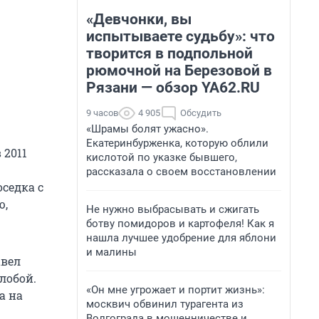
«Девчонки, вы
испытываете судьбу»: что
творится в подпольной
рюмочной на Березовой в
Рязани — обзор YA62.RU
9 часов
4 905
Обсудить
«Шрамы болят ужасно».
Екатеринбурженка, которую облили
 2011
кислотой по указке бывшего,
рассказала о своем восстановлении
оседка с
ю,
Не нужно выбрасывать и сжигать
ботву помидоров и картофеля! Как я
нашла лучшее удобрение для яблони
и малины
авел
лобой.
«Он мне угрожает и портит жизнь»:
а на
москвич обвинил турагента из
Волгограда в мошенничестве и