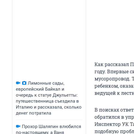
Как рассказал П
году. Впервые с
мусоропровод. Т
Лимонные сады,
ребенком, оказ
европейский Байкал и
ведущей к лест
очередь к статуе Джульетты:
путешественница съездила в
Италию и рассказала, сколько
В поисках отве
денег потратила
обратился в уп
Инспектор УК Т
Прохор Шаляпин влюбился
подобную пробл
по-настоящему, а Ваня