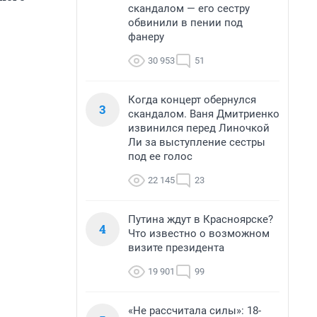
скандалом — его сестру
обвинили в пении под
фанеру
30 953
51
Когда концерт обернулся
3
скандалом. Ваня Дмитриенко
извинился перед Линочкой
Ли за выступление сестры
под ее голос
22 145
23
Путина ждут в Красноярске?
4
Что известно о возможном
визите президента
19 901
99
«Не рассчитала силы»: 18-