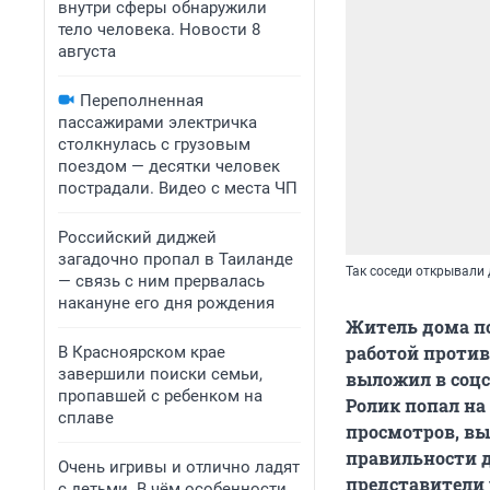
внутри сферы обнаружили
тело человека. Новости 8
августа
Переполненная
пассажирами электричка
столкнулась с грузовым
поездом — десятки человек
пострадали. Видео с места ЧП
Российский диджей
загадочно пропал в Таиланде
Так соседи открывали
— связь с ним прервалась
накануне его дня рождения
Житель дома по
работой против
В Красноярском крае
завершили поиски семьи,
выложил в соцс
пропавшей с ребенком на
Ролик попал на 
сплаве
просмотров, вы
правильности д
Очень игривы и отлично ладят
представители
с детьми. В чём особенности