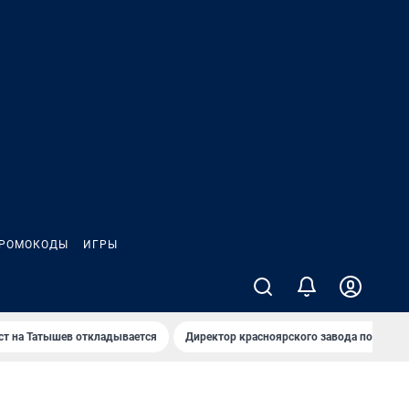
РОМОКОДЫ
ИГРЫ
т на Татышев откладывается
Директор красноярского завода под сан