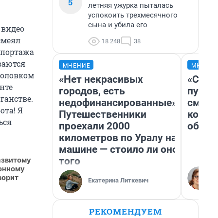
5
летняя ужурка пыталась
успокоить трехмесячного
сына и убила его
 видео
смеял
18 248
38
епортажа
ваются
МНЕНИЕ
МНЕНИ
головком
«Нет некрасивых
«Спут
нте
городов, есть
пургу»
ганстве.
недофинансированные».
смерт
ота! Я
Путешественники
котор
ься
проехали 2000
обнар
километров по Уралу на
машине — стоило ли оно
того
азвитому
ионному
ворит
Екатерина Литкевич
РЕКОМЕНДУЕМ