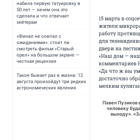
набила первую татуировку в
50 лет — зачем она это
сделала и что отвечает
15 марта в соцс
хейтерам
жителя микрора
работу противо
«Финал не совпал с
для телевидени
ожиданиями»: стоит ли
двери на лестн
смотреть фильм «Старый
орел» на большом экране —
«Наш дом — наш
честная рецензия
комментариев Н
«Да что ж вы ум
Такое бывает раз в жизни: 12
достаточно обр
августа произойдут три редких
мелким хулиган
астрономических явления
Павел Пузиков 
человеку буде
выходу». «З