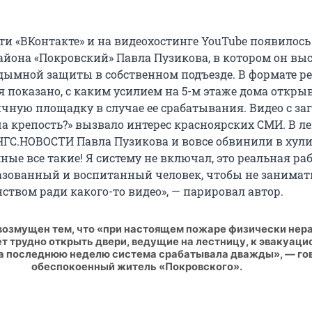
ети «ВКонтакте» и на видеохостинге YouTube появилось
йона «Покровский» Павла Пузикова, в котором он вы
дымной защиты в собственном подъезде. В формате р
я показано, с каким усилием на 5-м этаже дома откры
ичную площадку в случае ее срабатывания. Видео с за
а крепость?» вызвало интерес красноярских СМИ. В ле
ГС.НОВОСТИ Павла Пузикова и вовсе обвинили в хули
ные все такие! Я систему не включал, это реальная раб
азованный и воспитанный человек, чтобы не занимат
ством ради какого-то видео», — парировал автор.
возмущен тем, что «при настоящем пожаре физически нер
т трудно открыть двери, ведущие на лестницу, к эвакуац
а последнюю неделю система срабатывала дважды», — го
обеспокоенный житель «Покровского».