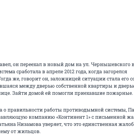
авел, он переехал в новый дом на ул. Чернышевского в
истема сработала в апреле 2012 года, когда загорелся
огда же, говорит он, заложницей ситуации стала его с
авшаяся между дверью собственной квартиры и дверь
нице. Зайти домой ей помогли приехавшие пожарные.
та о правильности работы противодымной системы, П
равляющую компанию «Континент 1» с письменной жа
атьяна Низамова уверяет, что это единственная жалоб
ему от жильцов.