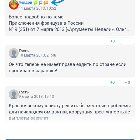
Челдон
11 марта 2013, 10:52
Более подробно по теме: 

Приключения француза в России

№ 9 (351) от 7 марта 2013 [«Аргументы Недели», Ольга 
МАЛЫШ, Марина ДОЛГИХ ]

+0
–1
http://argumenti.ru/society/n379/237674
Гость
10 марта 2013, 21:48
Он что теперь не имеет права ездить по стране если 
прописан в саранске!
+0
–0
Гость
9 марта 2013, 19:13
Красноярскому юристу решить бы местные проблемы 
для начало,кругом взятки, коррупция,преступность,не 
выплаты зарплат.
+4
–2