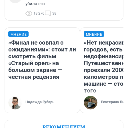
убила его
18 276
38
МНЕНИЕ
МНЕНИЕ
«Финал не совпал с
«Нет некрасив
ожиданиями»: стоит ли
городов, есть
смотреть фильм
недофинансиро
«Старый орел» на
Путешественн
большом экране —
проехали 2000
честная рецензия
километров по 
машине — стои
того
Надежда Губарь
Екатерина Лит
РЕКОМЕНДУЕМ