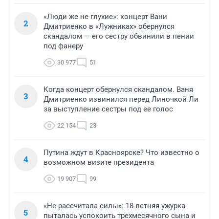
«Люди же не глухие»: концерт Вани
2
Дмитриенко в «Лужниках» обернулся
скандалом — его сестру обвинили в пении
под фанеру
30 977
51
Когда концерт обернулся скандалом. Ваня
3
Дмитриенко извинился перед Линочкой Ли
за выступление сестры под ее голос
22 154
23
Путина ждут в Красноярске? Что известно о
4
возможном визите президента
19 907
99
«Не рассчитала силы»: 18-летняя ужурка
5
пыталась успокоить трехмесячного сына и