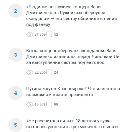
«Люди же не глухие»: концерт Вани
2
Дмитриенко в «Лужниках» обернулся
скандалом — его сестру обвинили в пении
под фанеру
31 369
52
Когда концерт обернулся скандалом. Ваня
3
Дмитриенко извинился перед Линочкой Ли
за выступление сестры под ее голос
22 255
24
Путина ждут в Красноярске? Что известно о
4
возможном визите президента
19 978
99
«Не рассчитала силы»: 18-летняя ужурка
5
пыталась успокоить трехмесячного сына и