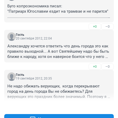
Буго копроэкономика писал:

"Патриарх Югославии ездит на трамвае и не парится"

..................................................................................................
..........

+0
–0
А какую роль в мире играет Югославия, а какую 
Россия? Кому-то можно и на трамвае…

Гость
Это как же надо не уважать свою страну и 
20 сентября 2012, 22:04
ненавидеть свою культуру, чтобы желать своему 
Александру хочется ответить что день города это как 
Патриарху совершать визиты на побитом "Москвиче 
правило выходной... А вот Святейшему надо бы быть 
412-м", а ещё "лучше" на трамвае!...

ближе к народу, хотя он наверное боится что у него 
Когда папа римский ездит на спец-бронеавтомобиле - 
при общении с народом наручные часы стибрят...
в кубе из бронестекла (и при этом перекрывают не то, 
+0
–0
что улицу - целые районы!) - ни у кого не возникает 
никаких вопросов. И никто не обсуждает, какие у него 
Гость
19 сентября 2012, 20:35
часы...

Потому что он правит миром!...
Не надо обижать верующих,  когда перекрывают 
город на день города Вы не обижаетесь? Для 
верующих это праздник более значимый. Поэтому я 
считаю что стоит потерпеть, ради тех кому это важно.
+0
–0