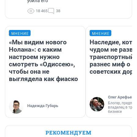
убила его
18 465
38
МНЕНИЕ
МНЕНИЕ
«Мы видим нового
Наследие, кото
Нолана»: с каким
чудом не разва
настроем нужно
транспортный 
смотреть «Одиссею»,
разнес миф о 
чтобы она не
советских доро
выглядела как фиаско
Олег Арефьев
Блогер, предпри
Надежда Губарь
владелец в тра
бизнесе
РЕКОМЕНДУЕМ