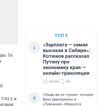
ТОП 5
«Зарплата — самая
1
высокая в Сибири»:
оды. По
Котюков рассказал
у
Путину про
экономику края —
онлайн-трансляция
53 630
136
).
«Люди же не глухие»: концерт
2
ТЭЦ-2, и
Вани Дмитриенко в
Сегодня
«Лужниках» обернулся