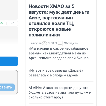
Новости ХМАО за 5
августа: муж дает деньги
Айзе, вартовчанин
оголился возле ТЦ,
+0
–0
откроются новые
поликлиники
5 августа
17 871
Обсудить
«Мы начали в самое нестабильное
+0
–0
время»: как многодетная мама из
Архангельска создала свой бизнес
«Ну вот и всё»: звезда «Дома-2»
развелась с молодым мужем
равить
AI-AINA: Атака на соцсети депутатов,
бюджета вузов не хватило лучшим и
сколько стоит арбуз