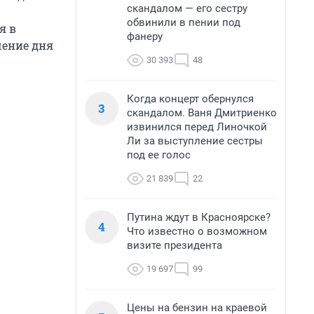
скандалом — его сестру
обвинили в пении под
я в
фанеру
чение дня
30 393
48
Когда концерт обернулся
3
скандалом. Ваня Дмитриенко
извинился перед Линочкой
Ли за выступление сестры
под ее голос
21 839
22
Путина ждут в Красноярске?
4
Что известно о возможном
визите президента
19 697
99
Цены на бензин на краевой