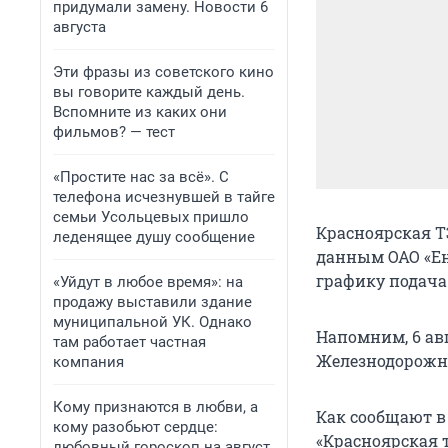
придумали замену. Новости 6
августа
Эти фразы из советского кино
вы говорите каждый день.
Вспомните из каких они
фильмов? — тест
«Простите нас за всё». С
телефона исчезнувшей в тайге
семьи Усольцевых пришло
Красноярская Т
леденящее душу сообщение
данным ОАО «Ен
графику подача 
«Уйдут в любое время»: на
продажу выставили здание
муниципальной УК. Однако
Напомним, 6 ав
там работает частная
Железнодорожно
компания
Кому признаются в любви, а
Как сообщают в 
кому разобьют сердце:
«Красноярская 
любовный гороскоп на август