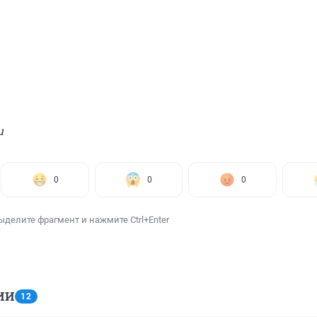
u
0
0
0
ыделите фрагмент и нажмите Ctrl+Enter
ИИ
12