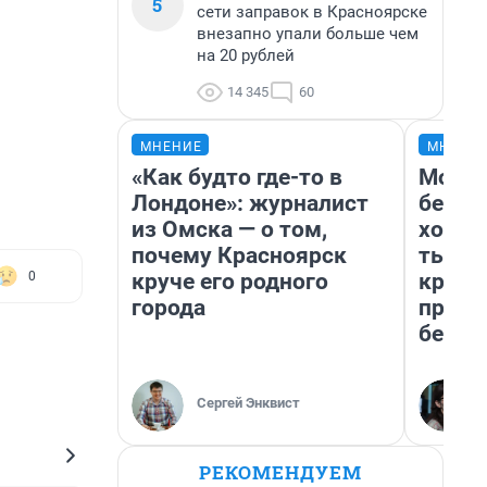
5
сети заправок в Красноярске
внезапно упали больше чем
на 20 рублей
14 345
60
МНЕНИЕ
МНЕНИ
«Как будто где-то в
Мой б
Лондоне»: журналист
береж
из Омска — о том,
хотел
почему Красноярск
тысяч
круче его родного
креди
0
города
приех
безоп
Сергей Энквист
РЕКОМЕНДУЕМ