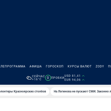
ЕЛЕПРОГРАММА
АФИША
ГОРОСКОП
КУРСЫ ВАЛЮТ
ZODY
П
USD 81,41
СЕЙЧАС
0
ПРОБКИ
+16°C
EUR 94,06
олонтеры Красноярских столбов
На Логинова не пускают СМИ. Законно 