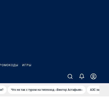
РОМОКОДЫ
ИГРЫ
ли?
Что не так с туром на теплоход «Виктор Астафьев»
AЗС закупае