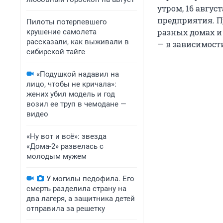
утром, 16 авгус
предприятия. Пр
Пилоты потерпевшего
разных домах и
крушение самолета
рассказали, как выживали в
— в зависимости
сибирской тайге
«Подушкой надавил на
лицо, чтобы не кричала»:
жених убил модель и год
возил ее труп в чемодане —
видео
«Ну вот и всё»: звезда
«Дома-2» развелась с
молодым мужем
У могилы педофила. Его
смерть разделила страну на
два лагеря, а защитника детей
отправила за решетку