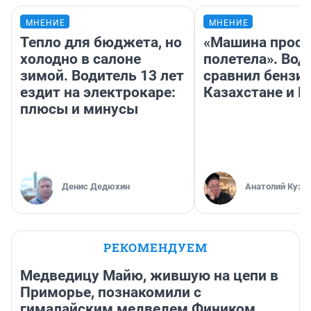
МНЕНИЕ
МНЕНИЕ
Тепло для бюджета, но
«Машина прост
холодно в салоне
полетела». Вод
зимой. Водитель 13 лет
сравнил бензин
ездит на электрокаре:
Казахстане и Р
плюсы и минусы
Денис Дедюхин
Анатолий Кузн
РЕКОМЕНДУЕМ
Медведицу Майю, жившую на цепи в
Приморье, познакомили с
гималайским медведем Фиником