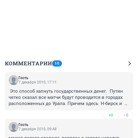
КОММЕНТАРИИ
10
Гость
7 декабря 2010, 17:11
 Это способ хапнуть государственных денег.  Путин 
четко сказал все матчи будут проводится в городах 
расположенных до Урала. Причем здесь  Н-бирск и  
Красн-ск.

+0
–0
 Пусть обеспечат возможность играть детям на 
стадионах и бесплатных залах. 
Гость
7 декабря 2010, 09:48
может дороги сделают, порядок в городе наведут 