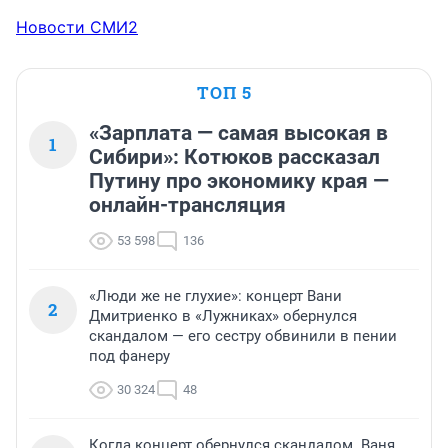
Новости СМИ2
ТОП 5
«Зарплата — самая высокая в
1
Сибири»: Котюков рассказал
Путину про экономику края —
онлайн-трансляция
53 598
136
«Люди же не глухие»: концерт Вани
2
Дмитриенко в «Лужниках» обернулся
скандалом — его сестру обвинили в пении
под фанеру
30 324
48
Когда концерт обернулся скандалом. Ваня