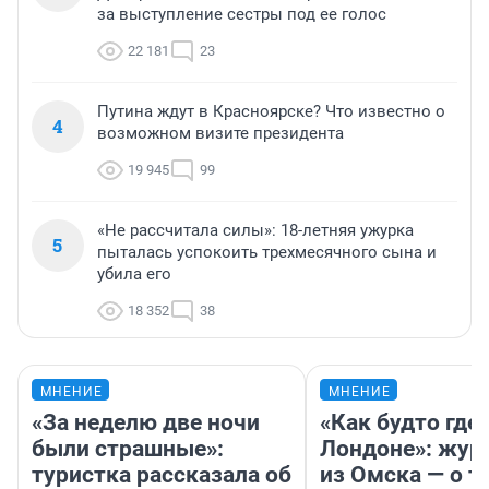
за выступление сестры под ее голос
22 181
23
Путина ждут в Красноярске? Что известно о
4
возможном визите президента
19 945
99
«Не рассчитала силы»: 18-летняя ужурка
5
пыталась успокоить трехмесячного сына и
убила его
18 352
38
МНЕНИЕ
МНЕНИЕ
«За неделю две ночи
«Как будто где-
были страшные»:
Лондоне»: жур
туристка рассказала об
из Омска — о т