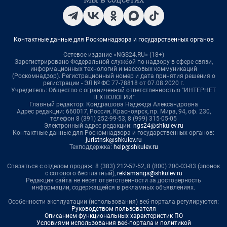
Контактные данные для Роскомнадзора и государственных органов
Сетевое издание «NGS24.RU» (18+)
Зарегистрировано Федеральной службой по надзору в сфере связи,
информационных технологий и массовых коммуникаций
(Роскомнадзор). Регистрационный номер и дата принятия решения о
регистрации - ЭЛ № ФС 77-78818 от 07.08.2020 г.
Учредитель: Общество с ограниченной ответственностью "ИНТЕРНЕТ
ТЕХНОЛОГИИ"
Главный редактор: Кондрашова Надежда Александровна
Адрес редакции: 660017, Россия, Красноярск, пр. Мира, 94, оф. 230,
телефон 8 (391) 252-99-53, 8 (999) 315-05-05
Электронный адрес редакции:
ngs24@shkulev.ru
Контактные данные для Роскомнадзора и государственных органов:
juristnsk@shkulev.ru
Техподдержка:
help@shkulev.ru
Связаться с отделом продаж: 8 (383) 212-52-52, 8 (800) 200-03-83 (звонок
с сотового бесплатный),
reklamangs@shkulev.ru
Редакция сайта не несет ответственности за достоверность
информации, содержащейся в рекламных объявлениях.
Особенности эксплуатации (использования) веб-портала регулируются:
Руководством пользователя
Описанием функциональных характеристик ПО
Условиями использования веб-портала и политикой