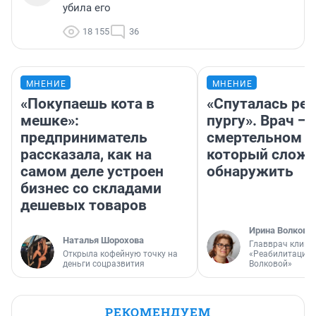
убила его
18 155
36
МНЕНИЕ
МНЕНИЕ
«Покупаешь кота в
«Спуталась реч
мешке»:
пургу». Врач — 
предприниматель
смертельном д
рассказала, как на
который слож
самом деле устроен
обнаружить
бизнес со складами
дешевых товаров
Ирина Волкова
Наталья Шорохова
Главврач клини
Открыла кофейную точку на
«Реабилитация 
деньги соцразвития
Волковой»
РЕКОМЕНДУЕМ