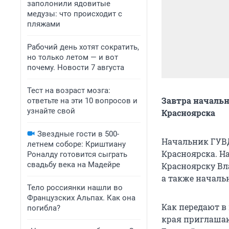
заполонили ядовитые
медузы: что происходит с
пляжами
Рабочий день хотят сократить,
но только летом — и вот
почему. Новости 7 августа
Тест на возраст мозга:
Завтра начальн
ответьте на эти 10 вопросов и
узнайте свой
Красноярска
Звездные гости в 500-
Начальник ГУВД
летнем соборе: Криштиану
Красноярска. Н
Роналду готовится сыграть
свадьбу века на Мадейре
Красноярску Вл
а также началь
Тело россиянки нашли во
Французских Альпах. Как она
Как передают в
погибла?
края приглашаю