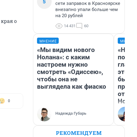
5
сети заправок в Красноярске
внезапно упали больше чем
на 20 рублей
 края о
14 431
60
МНЕНИЕ
МНЕНИ
«Мы видим нового
«Нико
Нолана»: с каким
побед
настроем нужно
главн
смотреть «Одиссею»,
этого
чтобы она не
бьет 
выглядела как фиаско
прока
отзыв
Нолан
0
Надежда Губарь
РЕКОМЕНДУЕМ