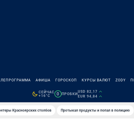
ЕЛЕПРОГРАММА
АФИША
ГОРОСКОП
КУРСЫ ВАЛЮТ
ZODY
П
USD 82,17
СЕЙЧАС
0
ПРОБКИ
+16°C
EUR 94,84
онтеры Красноярских столбов
Протыкал продукты и попал в полицию