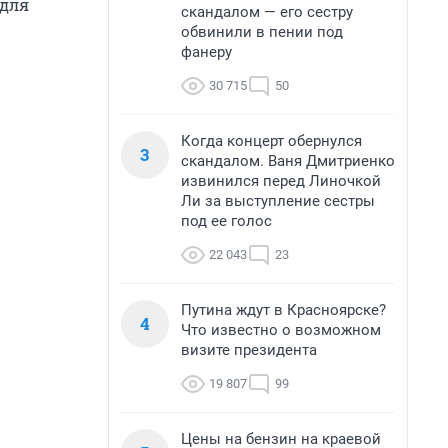
 для
скандалом — его сестру
обвинили в пении под
фанеру
30 715
50
Когда концерт обернулся
3
скандалом. Ваня Дмитриенко
извинился перед Линочкой
Ли за выступление сестры
под ее голос
22 043
23
Путина ждут в Красноярске?
4
Что известно о возможном
визите президента
19 807
99
Цены на бензин на краевой