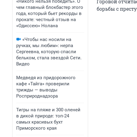
Горовой отчита
«Никого нельзя победить». О
чем главный блокбастер этого
борьбы с престу
года, который бьет рекорды в
прокате: честный отзыв на
«Одиссею» Нолана
«Чтобы нас носили на
ручках, мы любим»: нерпа
Сергеевна, которую спасли
бельком, стала звездой Сети.
Видео
Медведя из придорожного
кафе «Тайга» проверили
трижды — выводы
Росприроднадзора
Тигры на пляже и 300 оленей
в дикой природе: топ-24
самых красивых бухт
Приморского края