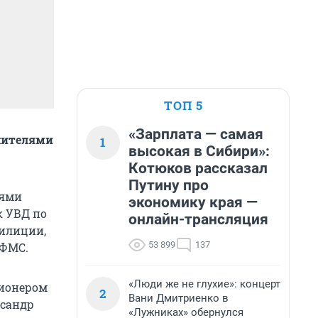
ТОП 5
«Зарплата — самая
 жителями
1
высокая в Сибири»:
Котюков рассказал
Путину про
лями
экономику края —
к УВД по
онлайн-трансляция
милиции,
53 899
137
УФМС.
«Люди же не глухие»: концерт
ционером
2
Вани Дмитриенко в
ксандр
«Лужниках» обернулся