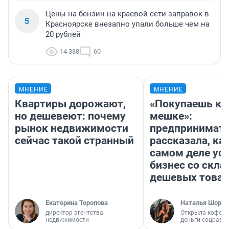
Цены на бензин на краевой сети заправок в
5
Красноярске внезапно упали больше чем на
20 рублей
14 388
60
МНЕНИЕ
МНЕНИЕ
Квартиры дорожают,
«Покупаешь ко
но дешевеют: почему
мешке»:
рынок недвижимости
предпринимат
сейчас такой странный
рассказала, как
самом деле ус
бизнес со скл
дешевых това
Екатерина Торопова
Наталья Шорох
директор агентства
Открыла кофейн
недвижимости
деньги соцразв