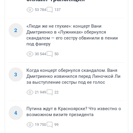
53 784
137
«Люди же не глухие»: концерт Вани
2
Дмитриенко в «Лужниках» обернулся
скандалом — его сестру обвинили в пении
под фанеру
30 544
50
Когда концерт обернулся скандалом. Ваня
3
Дмитриенко извинился перед Линочкой Ли
за выступление сестры под ее голос
21 949
22
Путина ждут в Красноярске? Что известно о
4
возможном визите президента
19 750
99