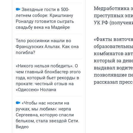
Медработника з
Звездные гости в 500-
преступных эпиз
летнем соборе: Криштиану
Роналду готовится сыграть
УК РФ (получени
свадьбу века на Мадейре
«Факты взяточн
Тело россиянки нашли во
образовательны
Французских Альпах. Как она
погибла?
комбинатов авт
который за дене
«Никого нельзя победить». О
выдавал водите
чем главный блокбастер этого
позволявшие пе
года, который бьет рекорды в
рассказал прес
прокате: честный отзыв на
«Одиссею» Нолана
«Чтобы нас носили на
ручках, мы любим»: нерпа
Сергеевна, которую спасли
бельком, стала звездой Сети.
Видео