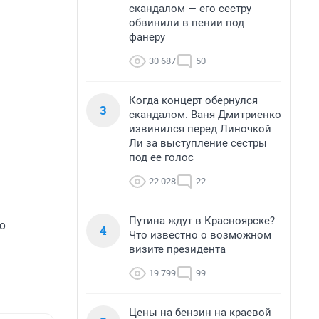
скандалом — его сестру
обвинили в пении под
фанеру
30 687
50
Когда концерт обернулся
3
скандалом. Ваня Дмитриенко
извинился перед Линочкой
Ли за выступление сестры
под ее голос
22 028
22
Путина ждут в Красноярске?
о
4
Что известно о возможном
визите президента
19 799
99
Цены на бензин на краевой