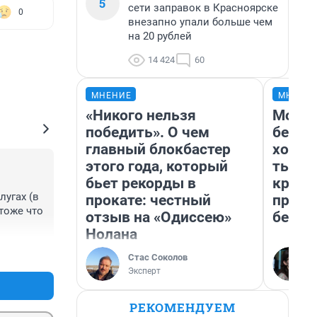
5
сети заправок в Красноярске
0
внезапно упали больше чем
на 20 рублей
14 424
60
МНЕНИЕ
МНЕНИ
«Никого нельзя
Мой б
победить». О чем
береж
главный блокбастер
хотел
этого года, который
тысяч
бьет рекорды в
креди
угах (в 
прокате: честный
приех
тоже что 
отзыв на «Одиссею»
безоп
Нолана
+0
–0
Стас Соколов
Эксперт
РЕКОМЕНДУЕМ