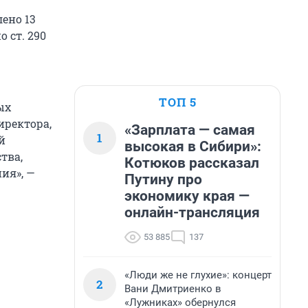
ено 13
 ст. 290
ТОП 5
ых
иректора,
«Зарплата — самая
1
й
высокая в Сибири»:
тва,
Котюков рассказал
ия», —
Путину про
экономику края —
онлайн-трансляция
53 885
137
«Люди же не глухие»: концерт
2
Вани Дмитриенко в
«Лужниках» обернулся