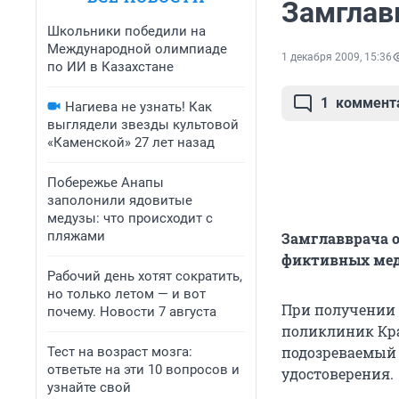
Замглав
Школьники победили на
Международной олимпиаде
1 декабря 2009, 15:36
по ИИ в Казахстане
1
коммент
Нагиева не узнать! Как
выглядели звезды культовой
«Каменской» 27 лет назад
Побережье Анапы
заполонили ядовитые
медузы: что происходит с
пляжами
Замглавврача о
фиктивных мед
Рабочий день хотят сократить,
но только летом — и вот
При получении 
почему. Новости 7 августа
поликлиник Кра
подозреваемый 
Тест на возраст мозга:
ответьте на эти 10 вопросов и
удостоверения.
узнайте свой