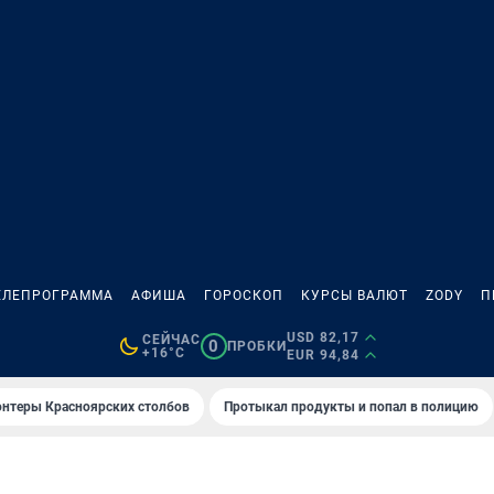
ЕЛЕПРОГРАММА
АФИША
ГОРОСКОП
КУРСЫ ВАЛЮТ
ZODY
П
USD 82,17
СЕЙЧАС
0
ПРОБКИ
+16°C
EUR 94,84
онтеры Красноярских столбов
Протыкал продукты и попал в полицию