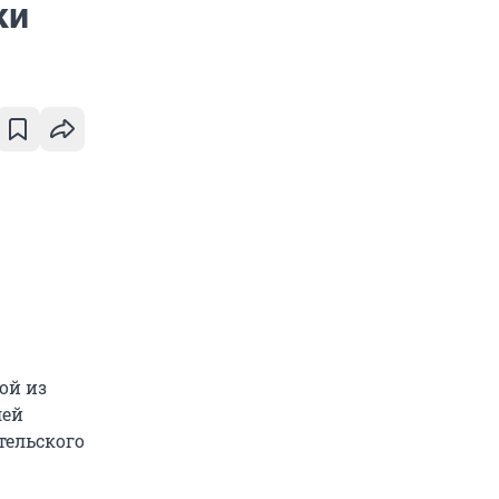
ки
ой из
лей
тельского