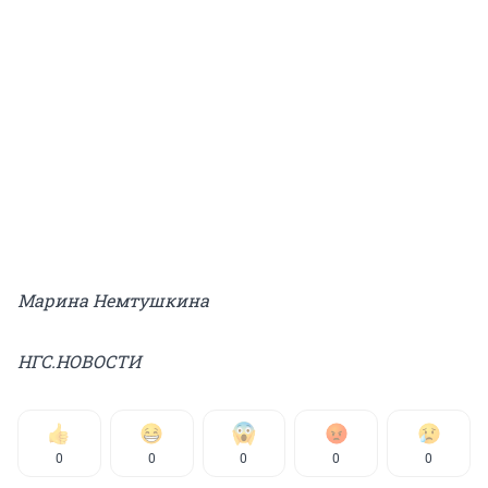
Марина Немтушкина
НГС.НОВОСТИ
0
0
0
0
0