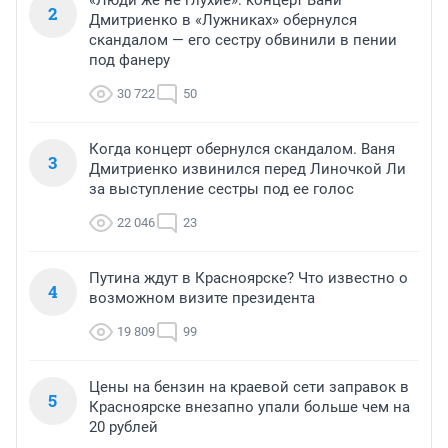
«Люди же не глухие»: концерт Вани
2
Дмитриенко в «Лужниках» обернулся
скандалом — его сестру обвинили в пении
под фанеру
30 722
50
Когда концерт обернулся скандалом. Ваня
3
Дмитриенко извинился перед Линочкой Ли
за выступление сестры под ее голос
22 046
23
Путина ждут в Красноярске? Что известно о
4
возможном визите президента
19 809
99
Цены на бензин на краевой сети заправок в
5
Красноярске внезапно упали больше чем на
20 рублей