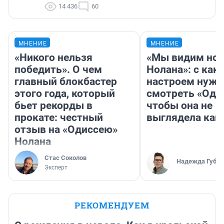
14 436
60
МНЕНИЕ
МНЕНИЕ
«Никого нельзя
«Мы видим нов
победить». О чем
Нолана»: с как
главный блокбастер
настроем нужн
этого года, который
смотреть «Оди
бьет рекорды в
чтобы она не
прокате: честный
выглядела как
отзыв на «Одиссею»
Нолана
Стас Соколов
Надежда Губар
Эксперт
РЕКОМЕНДУЕМ