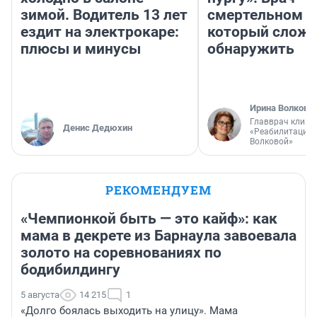
зимой. Водитель 13 лет
смертельном д
ездит на электрокаре:
который слож
плюсы и минусы
обнаружить
Ирина Волкова
Главврач клини
Денис Дедюхин
«Реабилитация 
Волковой»
РЕКОМЕНДУЕМ
«Чемпионкой быть — это кайф»: как
мама в декрете из Барнаула завоевала
золото на соревнованиях по
бодибилдингу
5 августа
14 215
1
«Долго боялась выходить на улицу». Мама