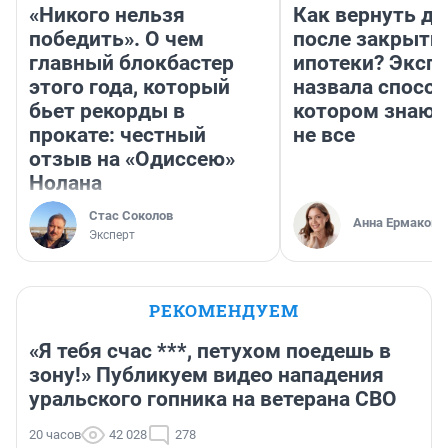
«Никого нельзя
Как вернуть де
победить». О чем
после закрыти
главный блокбастер
ипотеки? Эксп
этого года, который
назвала способ
бьет рекорды в
котором знают
прокате: честный
не все
отзыв на «Одиссею»
Нолана
Стас Соколов
Анна Ермакова
Эксперт
РЕКОМЕНДУЕМ
«Я тебя счас ***, петухом поедешь в
зону!» Публикуем видео нападения
уральского гопника на ветерана СВО
20 часов
42 028
278