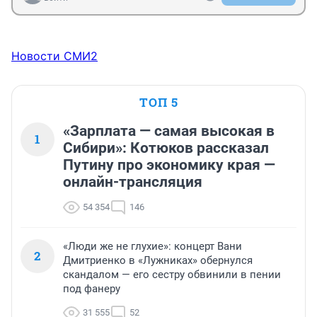
Новости СМИ2
ТОП 5
«Зарплата — самая высокая в
1
Сибири»: Котюков рассказал
Путину про экономику края —
онлайн-трансляция
54 354
146
«Люди же не глухие»: концерт Вани
2
Дмитриенко в «Лужниках» обернулся
скандалом — его сестру обвинили в пении
под фанеру
31 555
52