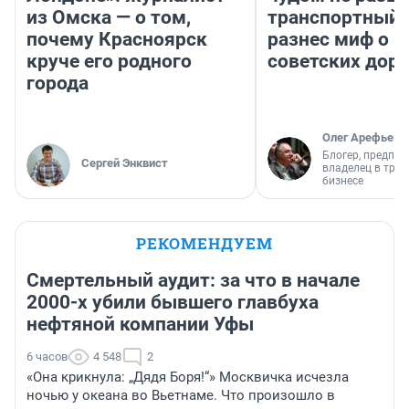
из Омска — о том,
транспортный 
почему Красноярск
разнес миф о 
круче его родного
советских доро
города
Олег Арефьев
Блогер, предпри
Сергей Энквист
владелец в тра
бизнесе
РЕКОМЕНДУЕМ
Смертельный аудит: за что в начале
2000-х убили бывшего главбуха
нефтяной компании Уфы
6 часов
4 548
2
«Она крикнула: „Дядя Боря!“» Москвичка исчезла
ночью у океана во Вьетнаме. Что произошло в