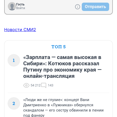
Гость
Отправить
Войти
Новости СМИ2
ТОП 5
«Зарплата — самая высокая в
1
Сибири»: Котюков рассказал
Путину про экономику края —
онлайн-трансляция
54 212
143
«Люди же не глухие»: концерт Вани
2
Дмитриенко в «Лужниках» обернулся
скандалом — его сестру обвинили в пении
под фанеру