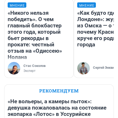
МНЕНИЕ
МНЕНИЕ
«Никого нельзя
«Как будто где-
победить». О чем
Лондоне»: жур
главный блокбастер
из Омска — о т
этого года, который
почему Красно
бьет рекорды в
круче его родн
прокате: честный
города
отзыв на «Одиссею»
Нолана
Стас Соколов
Сергей Энквист
Эксперт
РЕКОМЕНДУЕМ
«Не вольеры, а камеры пыток»:
девушка пожаловалась на состояние
экопарка «Лотос» в Уссурийске