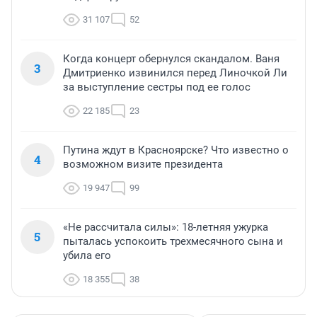
31 107
52
Когда концерт обернулся скандалом. Ваня
3
Дмитриенко извинился перед Линочкой Ли
за выступление сестры под ее голос
22 185
23
Путина ждут в Красноярске? Что известно о
4
возможном визите президента
19 947
99
«Не рассчитала силы»: 18-летняя ужурка
5
пыталась успокоить трехмесячного сына и
убила его
18 355
38