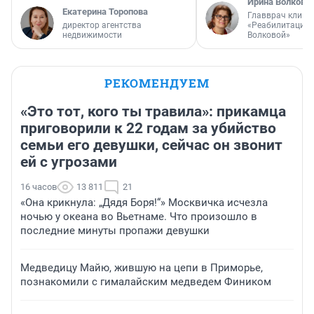
Ирина Волкова
Екатерина Торопова
Главврач клини
директор агентства
«Реабилитация 
недвижимости
Волковой»
РЕКОМЕНДУЕМ
«Это тот, кого ты травила»: прикамца
приговорили к 22 годам за убийство
семьи его девушки, сейчас он звонит
ей с угрозами
16 часов
13 811
21
«Она крикнула: „Дядя Боря!“» Москвичка исчезла
ночью у океана во Вьетнаме. Что произошло в
последние минуты пропажи девушки
Медведицу Майю, жившую на цепи в Приморье,
познакомили с гималайским медведем Фиником