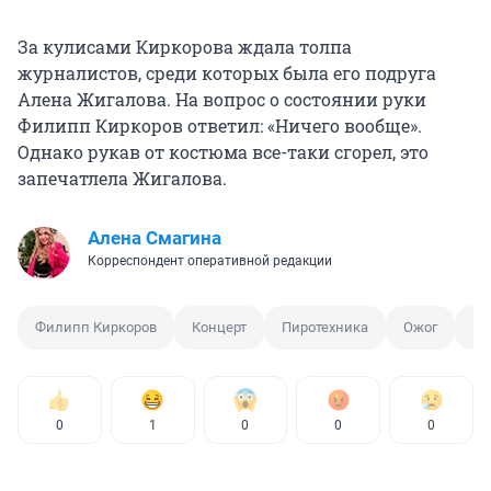
За кулисами Киркорова ждала толпа
журналистов, среди которых была его подруга
Алена Жигалова. На вопрос о состоянии руки
Филипп Киркоров ответил: «Ничего вообще».
Однако рукав от костюма все-таки сгорел, это
запечатлела Жигалова.
Алена Смагина
Корреспондент оперативной редакции
Филипп Киркоров
Концерт
Пиротехника
Ожог
Шо
0
1
0
0
0