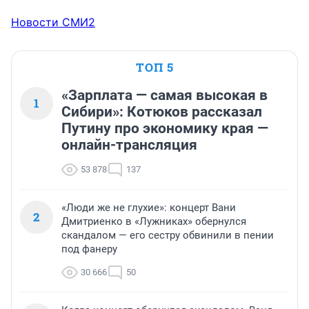
Новости СМИ2
ТОП 5
«Зарплата — самая высокая в
1
Сибири»: Котюков рассказал
Путину про экономику края —
онлайн-трансляция
53 878
137
«Люди же не глухие»: концерт Вани
2
Дмитриенко в «Лужниках» обернулся
скандалом — его сестру обвинили в пении
под фанеру
30 666
50