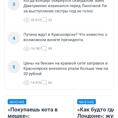
Когда концерт обернулся скандалом. Ваня
3
Дмитриенко извинился перед Линочкой Ли
за выступление сестры под ее голос
22 013
22
Путина ждут в Красноярске? Что известно о
4
возможном визите президента
19 787
99
Цены на бензин на краевой сети заправок в
5
Красноярске внезапно упали больше чем на
20 рублей
14 415
60
МНЕНИЕ
МНЕНИЕ
«Покупаешь кота в
«Как будто где-
мешке»:
Лондоне»: жур