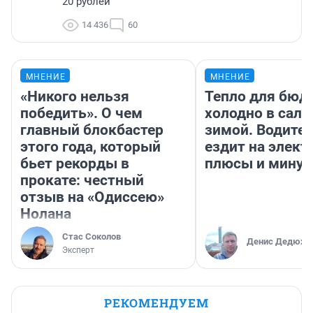
20 рублей
14 436
60
МНЕНИЕ
МНЕНИЕ
«Никого нельзя
Тепло для бюд
победить». О чем
холодно в сало
главный блокбастер
зимой. Водител
этого года, который
ездит на элект
бьет рекорды в
плюсы и мину
прокате: честный
отзыв на «Одиссею»
Нолана
Стас Соколов
Денис Дедюхи
Эксперт
РЕКОМЕНДУЕМ