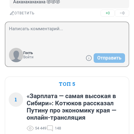
Аахахахахахаха 🤣🤣🤣
+0
–0
ОТВЕТИТЬ
Гость
Войти
Отправить
ТОП 5
«Зарплата — самая высокая в
1
Сибири»: Котюков рассказал
Путину про экономику края —
онлайн-трансляция
54 449
148