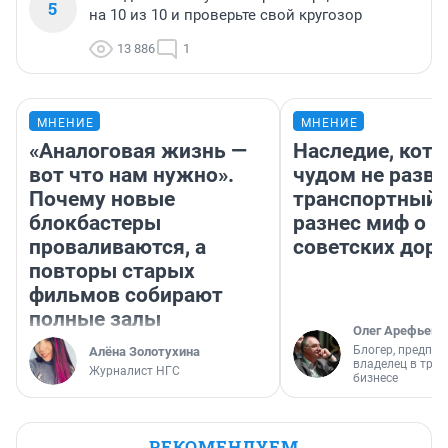
5
на 10 из 10 и проверьте свой кругозор
13 886
1
МНЕНИЕ
МНЕНИЕ
«Аналоговая жизнь —
Наследие, кото
вот что нам нужно».
чудом не разва
Почему новые
транспортный 
блокбастеры
разнес миф о 
проваливаются, а
советских доро
повторы старых
фильмов собирают
полные залы
Олег Арефьев
Блогер, предпри
Алёна Золотухина
владелец в тра
Журналист НГС
бизнесе
РЕКОМЕНДУЕМ