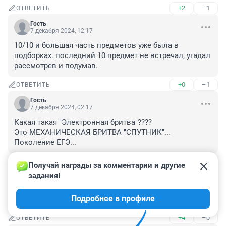
+2
–1
ОТВЕТИТЬ
Гость
7 декабря 2024, 12:17
10/10 и большая часть предметов уже была в 
подборках. последний 10 предмет не встречал, угадал 
рассмотрев и подумав.
+0
–1
ОТВЕТИТЬ
Гость
7 декабря 2024, 02:17
Какая такая "Электронная бритва"????

Это МЕХАНИЧЕСКАЯ БРИТВА "СПУТНИК"...

Поколение ЕГЭ...
+3
–0
ОТВЕТИТЬ
Получай награды за комментарии и другие 
задания!
Гость
6 декабря 2024, 21:49
Подробнее в профиле
Эта бритва механическая,
+4
–0
ОТВЕТИТЬ