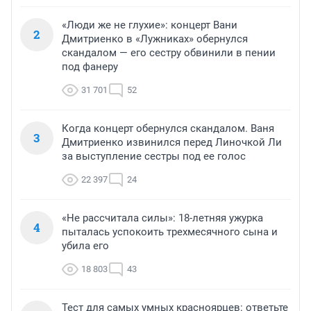
«Люди же не глухие»: концерт Вани
2
Дмитриенко в «Лужниках» обернулся
скандалом — его сестру обвинили в пении
под фанеру
31 701
52
Когда концерт обернулся скандалом. Ваня
3
Дмитриенко извинился перед Линочкой Ли
за выступление сестры под ее голос
22 397
24
«Не рассчитала силы»: 18-летняя ужурка
4
пыталась успокоить трехмесячного сына и
убила его
18 803
43
Тест для самых умных красноярцев: ответьте