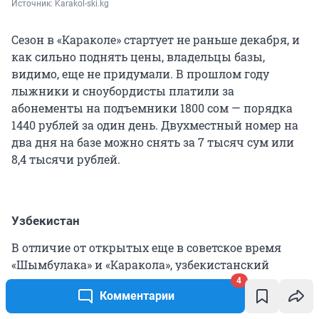
Источник: 
Karakol-ski.kg
Сезон в «Караколе» стартует не раньше декабря, и
как сильно поднять цены, владельцы базы,
видимо, еще не придумали. В прошлом году
лыжники и сноубордисты платили за
абонементы на подъемники 1800 сом — порядка
1440 рублей за один день. Двухместный номер на
два дня на базе можно снять за 7 тысяч сум или
8,4 тысячи рублей.
Узбекистан
В отличие от открытых еще в советское время
«Шымбулака» и «Каракола», узбекистанский
курорт Amirsoy Resourt в 8 км от Ташкента
4
Комментарии
построили всего 5 лет назад, причем, если верить
официальному сайту, при разбивке трасс