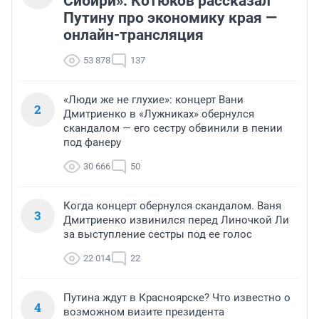
Сибири»: Котюков рассказал
Путину про экономику края —
онлайн-трансляция
53 878
137
«Люди же не глухие»: концерт Вани
2
Дмитриенко в «Лужниках» обернулся
скандалом — его сестру обвинили в пении
под фанеру
30 666
50
Когда концерт обернулся скандалом. Ваня
3
Дмитриенко извинился перед Линочкой Ли
за выступление сестры под ее голос
22 014
22
Путина ждут в Красноярске? Что известно о
4
возможном визите президента