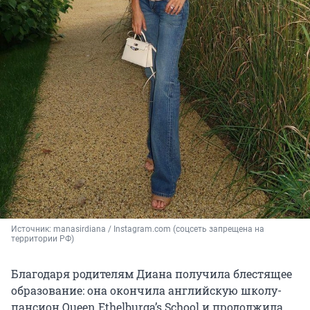
Источник: 
manasirdiana / Instagram.com (соцсеть запрещена на 
территории РФ)
Благодаря родителям Диана получила блестящее
образование: она окончила английскую школу-
пансион Queen Ethelburga’s School и продолжила