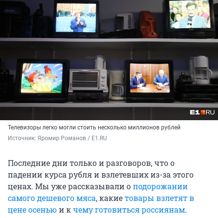
Телевизоры легко могли стоить несколько миллионов рублей
Источник: 
Яромир Романов / E1.RU
Последние дни только и разговоров, что о
падении курса рубля и взлетевших из-за этого
ценах. Мы уже рассказывали о
подорожании
самого дешевого мяса
, какие
товары взлетят в
цене осенью
и к
чему готовиться россиянам
.