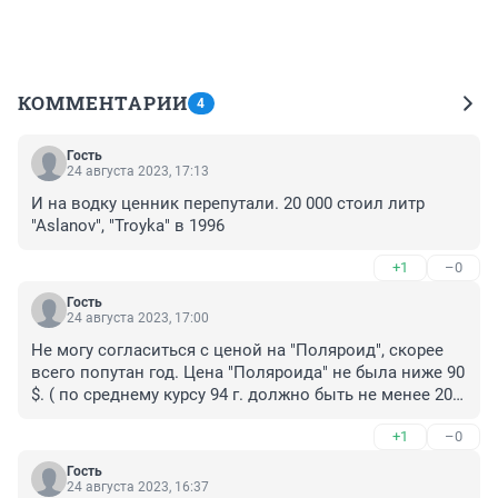
КОММЕНТАРИИ
4
Гость
24 августа 2023, 17:13
И на водку ценник перепутали. 20 000 стоил литр 
"Aslanov", "Troyka" в 1996
+1
–0
Гость
24 августа 2023, 17:00
Не могу согласиться с ценой на "Поляроид", скорее 
всего попутан год. Цена "Поляроида" не была ниже 90 
$. ( по среднему курсу 94 г. должно быть не менее 200 
тыс.) . Погуглите цены (в инете есть) , коробок спичек 
+1
–0
(1994) = 80 руб.., хлеб = от 800 р. В статье "Поляроид" = 
110 руб, фотоаппарат по цене 1,5 коробка спичек?
Гость
24 августа 2023, 16:37