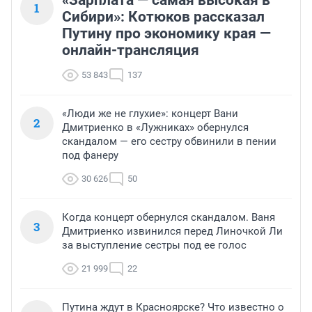
«Зарплата — самая высокая в
1
Сибири»: Котюков рассказал
Путину про экономику края —
онлайн-трансляция
53 843
137
«Люди же не глухие»: концерт Вани
2
Дмитриенко в «Лужниках» обернулся
скандалом — его сестру обвинили в пении
под фанеру
30 626
50
Когда концерт обернулся скандалом. Ваня
3
Дмитриенко извинился перед Линочкой Ли
за выступление сестры под ее голос
21 999
22
Путина ждут в Красноярске? Что известно о