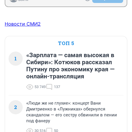
Новости СМИ2
ТОП 5
«Зарплата — самая высокая в
1
Сибири»: Котюков рассказал
Путину про экономику края —
онлайн-трансляция
53 749
137
«Люди же не глухие»: концерт Вани
2
Дмитриенко в «Лужниках» обернулся
скандалом — его сестру обвинили в пении
под фанеру
30 516
50