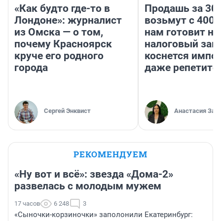
«Как будто где-то в
Продашь за 300
Лондоне»: журналист
возьмут с 4000
из Омска — о том,
нам готовит н
почему Красноярск
налоговый зако
круче его родного
коснется импор
города
даже репетито
Сергей Энквист
Анастасия Зав
РЕКОМЕНДУЕМ
«Ну вот и всё»: звезда «Дома-2»
развелась с молодым мужем
17 часов
6 248
3
«Сыночки-корзиночки» заполонили Екатеринбург: