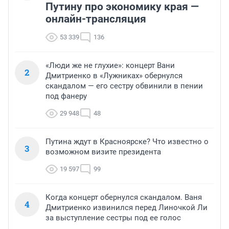
Путину про экономику края —
онлайн-трансляция
53 339
136
«Люди же не глухие»: концерт Вани
2
Дмитриенко в «Лужниках» обернулся
скандалом — его сестру обвинили в пении
под фанеру
29 948
48
Путина ждут в Красноярске? Что известно о
3
возможном визите президента
19 597
99
Когда концерт обернулся скандалом. Ваня
4
Дмитриенко извинился перед Линочкой Ли
за выступление сестры под ее голос