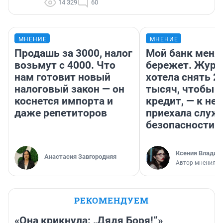
14 329
60
МНЕНИЕ
МНЕНИЕ
Продашь за 3000, налог
Мой банк меня
возьмут с 4000. Что
бережет. Журн
нам готовит новый
хотела снять 2
налоговый закон — он
тысяч, чтобы п
коснется импорта и
кредит, — к не
даже репетиторов
приехала служ
безопасности
Ксения Владим
Анастасия Завгородняя
Автор мнения
РЕКОМЕНДУЕМ
«Она крикнула: „Дядя Боря!“»