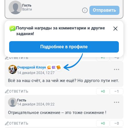
Гость
Войти
Отправить
Получай награды за комментарии и другие 
Гость
16 декабря 2024, 08:20
задания!
В 21м году в Канске 1к квартира стоила 1300000,а 
Подробнее в профиле
сейчас 2500000 такая же.
+1
–0
ОТВЕТИТЬ
Очередной Клоун
14 декабря 2024, 12:27
Всё за наш счёт, а за чей же ещё? Но другого пути нет.
+0
–1
ОТВЕТИТЬ
Гость
14 декабря 2024, 09:22
Отрицательное снижение -- это тоже снижение !
+0
–0
ОТВЕТИТЬ