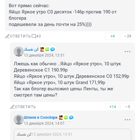
Вот прямо сейчас:

Яйцо Яркое утро С0 десяток -146р против 190 от 
блогера

подешевели за день почти на 25%))))
+4
–29
ОТВЕТИТЬ
40
كن نفسك
13 декабря 2024, 13:51
Лжешь как обычно ..Яйцо «Яркое утро», 10 штук 
Деревенское С1 190.99р

Яйцо «Яркое утро», 10 штук Деревенское С0 152,99р

Яйцо «Яркое утро», 10 штук Grand 171,99р

Так как блогер выложил цены Ленты, ты же 
смотрел там цены?
+14
–5
ОТВЕТИТЬ
Шпили в Солсбери
13 декабря 2024, 14:01
كن نفسك
13 декабря 2024, 13:51