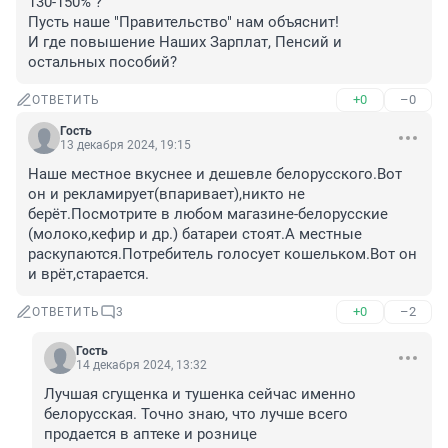
130-150% ?

Пусть наше "Правительство" нам объяснит!

И где повышение Наших Зарплат, Пенсий и 
остальных пособий?
+0
–0
ОТВЕТИТЬ
Гость
13 декабря 2024, 19:15
Наше местное вкуснее и дешевле белорусского.Вот 
он и рекламирует(впаривает),никто не 
берёт.Посмотрите в любом магазине-белорусские 
(молоко,кефир и др.) батареи стоят.А местные 
раскупаются.Потребитель голосует кошельком.Вот он 
и врёт,старается.
+0
–2
ОТВЕТИТЬ
3
Гость
14 декабря 2024, 13:32
Лучшая сгущенка и тушенка сейчас именно 
белорусская. Точно знаю, что лучше всего 
продается в аптеке и рознице