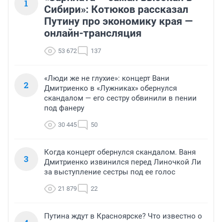
1
Сибири»: Котюков рассказал
Путину про экономику края —
онлайн-трансляция
53 672
137
«Люди же не глухие»: концерт Вани
2
Дмитриенко в «Лужниках» обернулся
скандалом — его сестру обвинили в пении
под фанеру
30 445
50
Когда концерт обернулся скандалом. Ваня
3
Дмитриенко извинился перед Линочкой Ли
за выступление сестры под ее голос
21 879
22
Путина ждут в Красноярске? Что известно о