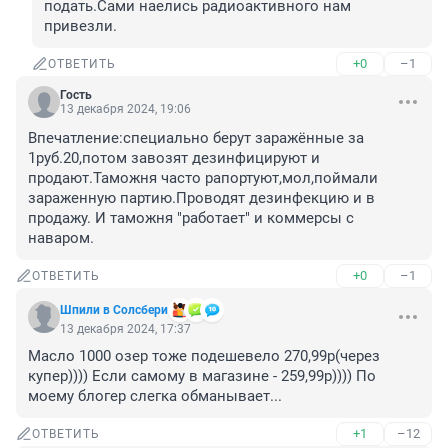
подать.Сами наелись радиоактивного нам 
привезли.
+0
–1
ОТВЕТИТЬ
Гость
13 декабря 2024, 19:06
Впечатление:специально берут заражённые за 
1руб.20,потом завозят дезинфицируют и 
продают.Таможня часто рапортуют,мол,поймали 
зараженную партию.Проводят дезинфекцию и в 
продажу. И таможня "работает" и коммерсы с 
наваром.
+0
–1
ОТВЕТИТЬ
Шпили в Солсбери
13 декабря 2024, 17:37
Масло 1000 озер тоже подешевело 270,99р(через 
купер)))) Если самому в магазине - 259,99р)))) По 
моему блогер слегка обманывает...
+1
–12
ОТВЕТИТЬ