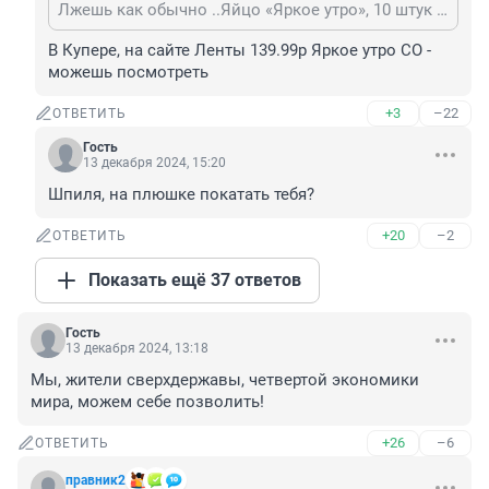
Лжешь как обычно ..Яйцо «Яркое утро», 10 штук Деревенское С1 190.99р Яйцо «Яркое утро», 10 штук Деревенское С0 152,99р Яйцо «Яркое утро», 10 штук Grand 171,99р Так как блогер выложил цены Ленты, ты же смотрел там цены?
В Купере, на сайте Ленты 139.99р Яркое утро СО - 
можешь посмотреть
+3
–22
ОТВЕТИТЬ
Гость
13 декабря 2024, 15:20
Шпиля, на плюшке покатать тебя?
+20
–2
ОТВЕТИТЬ
Показать ещё 37 ответов
Гость
13 декабря 2024, 13:18
Мы, жители сверхдержавы, четвертой экономики 
мира, можем себе позволить!
+26
–6
ОТВЕТИТЬ
правник2