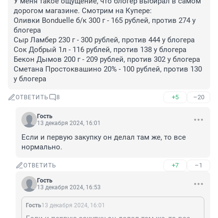
У меня такое ощущение, что блогер выбирал в самом 
дорогом магазине. Смотрим на Купере:

Оливки Bonduelle б/к 300 г - 165 рублей, против 274 у 
блогера

Сыр Ламбер 230 г - 300 рублей, против 444 у блогера

Сок Добрый 1л - 116 рублей, против 138 у блогера

Бекон Дымов 200 г - 209 рублей, против 302 у блогера

Сметана Простоквашино 20% - 100 рублей, против 130 
у блогера
+5
–20
ОТВЕТИТЬ
8
Гость
13 декабря 2024, 16:01
Если и первую закупку он делал там же, то все 
нормально.
+7
–1
ОТВЕТИТЬ
Гость
13 декабря 2024, 16:53
Гость
13 декабря 2024, 16:01