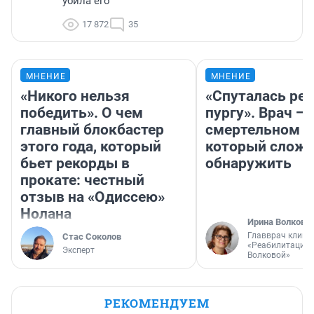
убила его
17 872
35
МНЕНИЕ
МНЕНИЕ
«Никого нельзя
«Спуталась реч
победить». О чем
пургу». Врач — 
главный блокбастер
смертельном д
этого года, который
который слож
бьет рекорды в
обнаружить
прокате: честный
отзыв на «Одиссею»
Нолана
Ирина Волкова
Главврач клини
Стас Соколов
«Реабилитация 
Эксперт
Волковой»
РЕКОМЕНДУЕМ