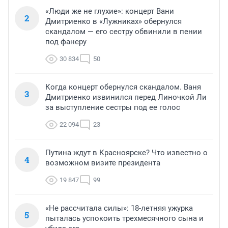
«Люди же не глухие»: концерт Вани
2
Дмитриенко в «Лужниках» обернулся
скандалом — его сестру обвинили в пении
под фанеру
30 834
50
Когда концерт обернулся скандалом. Ваня
3
Дмитриенко извинился перед Линочкой Ли
за выступление сестры под ее голос
22 094
23
Путина ждут в Красноярске? Что известно о
4
возможном визите президента
19 847
99
«Не рассчитала силы»: 18-летняя ужурка
5
пыталась успокоить трехмесячного сына и