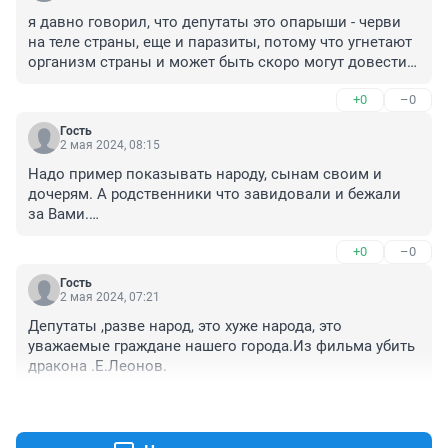
я давно говорил, что депутаты это опарыши - черви 
на теле страны, еще и паразиты, потому что угнетают 
организм страны и может быть скоро могут довести 
до смерти. Но сами себя они не загонят в лагеря, а 
+0
–0
хотелось бы загнать
Гость
2 мая 2024, 08:15
Надо пример показывать народу, сынам своим и 
дочерям. А родственники что завидовали и бежали 
за Вами.

Вот это будет прогресс!!! Учитесь!- как говорил Ленин. 
+0
–0
Всегда. Вам никто не мешает, вся жизнь в переди.
Гость
2 мая 2024, 07:21
Депутаты ,разве народ, это хуже народа, это 
уважаемые граждане нашего города.Из фильма убить 
дракона .Е.Леонов.
+0
–0