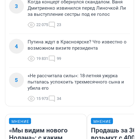
Когда концерт обернулся скандалом. Ваня
3
Дмитриенко извинился перед Линочкой Ли
за выступление сестры под ее голос
22 075
23
Путина ждут в Красноярске? Что известно о
4
возможном визите президента
19 831
99
«Не рассчитала силы»: 18-летняя ужурка
5
пыталась успокоить трехмесячного сына и
убила его
15 973
34
МНЕНИЕ
МНЕНИЕ
«Мы видим нового
Продашь за 300
Нолана»: с каким
возьмут с 4000