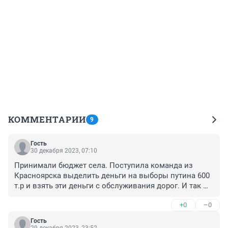
КОММЕНТАРИИ
9
Гость
30 декабря 2023, 07:10
Принимали бюджет села. Поступила команда из 
Красноярска выделить деньги на выборы путина 600 
т.р и взять эти деньги с обслуживания дорог. И так 
раз в месяц дороги чистили, а сейчас будут наверное 
+0
–0
раз в год. Депутатам рекомендует пока население не 
будоражить. Верной дорогой идём в никуда.
Гость
29 декабря 2023, 23:52