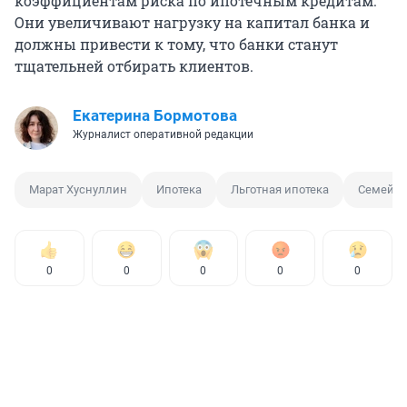
коэффициентам риска по ипотечным кредитам.
Они увеличивают нагрузку на капитал банка и
должны привести к тому, что банки станут
тщательней отбирать клиентов.
Екатерина Бормотова
Журналист оперативной редакции
Марат Хуснуллин
Ипотека
Льготная ипотека
Семейна
0
0
0
0
0