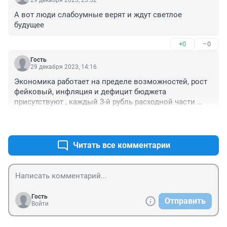
А вот люди слабоумные верят и ждут светлое 
будущее
+0
–0
Гость
29 декабря 2023, 14:16
Экономика работает на пределе возможностей, рост 
фейковый, инфляция и дефицит бюджета 
присутствуют , каждый 3-й рубль расходной части 
бюджета идёт на СВО, технологическая отсталость 
+0
–1
нарастает ( где отеч. авто, самолёты, трактора, станки, 
быт. техника, электроника....?)

Реки молочные, а так же берега кисельные на 
Читать все комментарии
ближайшем горизонте не наблюдаются. 😐
Гость
Отправить
Войти