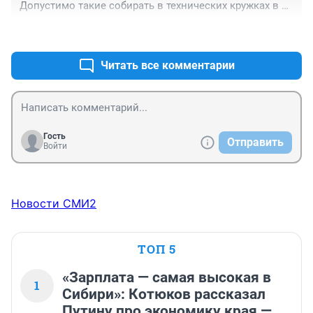
Допустимо такие собирать в технических кружках в 
школе.

+0
–0
В Европе собирают ветряки с длиной лопасти в 50 м 
и более.
Читать все комментарии
Гость
Отправить
Войти
Новости СМИ2
ТОП 5
«Зарплата — самая высокая в
1
Сибири»: Котюков рассказал
Путину про экономику края —