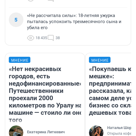
«Не рассчитала силы»: 18-летняя ужурка
5
пыталась успокоить трехмесячного сына и
убила его
18 435
38
МНЕНИЕ
МНЕНИЕ
«Нет некрасивых
«Покупаешь ко
городов, есть
мешке»:
недофинансированные».
предпринимат
Путешественники
рассказала, как
проехали 2000
самом деле ус
километров по Уралу на
бизнес со скл
машине — стоило ли оно
дешевых това
того
Наталья Шорох
Екатерина Литкевич
Открыла кофейн