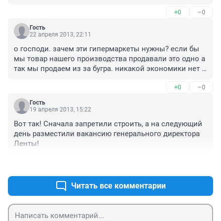
делают межэтажное перекрытие. Езжу там каждый 
+0
–0
день.
Гость
22 апреля 2013, 22:11
о господи. зачем эти гипермаркеты нужны? если бы 
мы товар нашего производства продавали это одно а 
так мы продаем из за бугра. никакой экономики нет и 
не будет у нас. и страна так погибнет неминуемо...
+0
–0
Гость
19 апреля 2013, 15:22
Вот так! Сначала запретили строить, а на следующий 
день разместили вакансию генерального директора 
Ленты!
+2
–0
Читать все комментарии