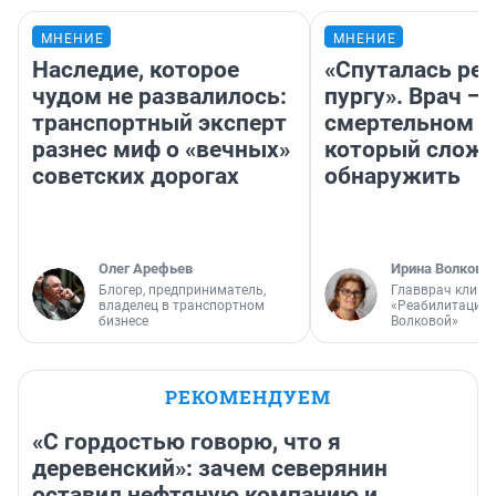
МНЕНИЕ
МНЕНИЕ
Наследие, которое
«Спуталась реч
чудом не развалилось:
пургу». Врач — 
транспортный эксперт
смертельном д
разнес миф о «вечных»
который слож
советских дорогах
обнаружить
Олег Арефьев
Ирина Волкова
Блогер, предприниматель,
Главврач клини
владелец в транспортном
«Реабилитация 
бизнесе
Волковой»
РЕКОМЕНДУЕМ
«С гордостью говорю, что я
деревенский»: зачем северянин
оставил нефтяную компанию и