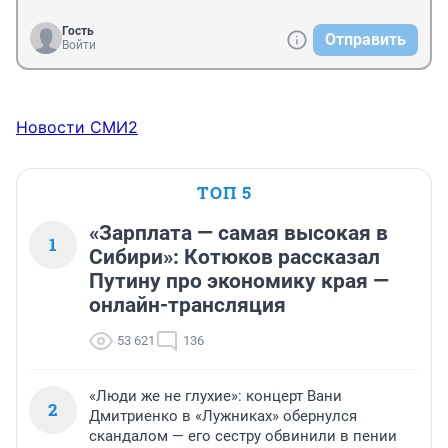
Гость
Отправить
Войти
Новости СМИ2
ТОП 5
«Зарплата — самая высокая в
1
Сибири»: Котюков рассказал
Путину про экономику края —
онлайн-трансляция
53 621
136
«Люди же не глухие»: концерт Вани
2
Дмитриенко в «Лужниках» обернулся
скандалом — его сестру обвинили в пении