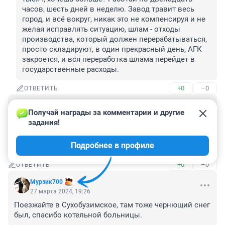
часов, шесть дней в неделю. Завод травит весь 
город, и всё вокруг, никак это не компенсируя и не 
желая исправлять ситуацию, шлам - отходы 
производства, который должен перерабатываться, 
просто складируют, в один прекрасный день, АГК 
закроется, и вся переработка шлама перейдет в 
государственные расходы.
+0
–0
ОТВЕТИТЬ
Гость
27 марта 2024, 20:06
Получай награды за комментарии и другие 
задания!
На Дерипаску накидываются? ( много инфо в СМИ о 
"неправильной" приватизации 90-х, но его то "сам" на 
Подробнее в профиле
"Русал" посадил править).
+0
–0
ОТВЕТИТЬ
Мурзик700
27 марта 2024, 19:26
Поезжайте в Сухобузимское, там тоже чернющий снег 
был, спасибо котельной больницы.