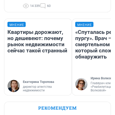
14 339
60
МНЕНИЕ
МНЕНИЕ
Квартиры дорожают,
«Спуталась реч
но дешевеют: почему
пургу». Врач — 
рынок недвижимости
смертельном д
сейчас такой странный
который слож
обнаружить
Ирина Волкова
Екатерина Торопова
Главврач клини
директор агентства
«Реабилитация 
недвижимости
Волковой»
РЕКОМЕНДУЕМ